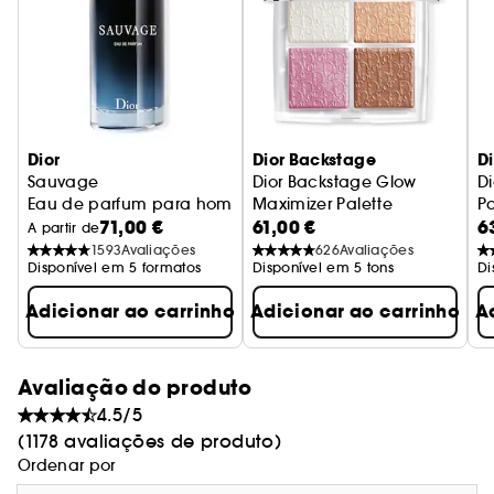
- ACABAMENTO: + 440%* de volume extremo e
definição pestana a pestana sem aglomeração
- TONALIDADE: preto de elevada intensidade
- DURAÇÃO: 24 horas*, sem transferência
- CUIDADO: o D-Pantenol contribui para revitalizar
Dior
Dior Backstage
D
e fortalecer as pestanas
Sauvage
Dior Backstage Glow
D
Eau de parfum para homem - Notas condimentadas & abs
Maximizer Palette
Pa
* Teste instrumental realizado em 30 indivíduos.
71,00 €
61,00 €
6
iluminadores e blush multiusos
P
A partir de
1593
Avaliações
626
Avaliações
Disponível em 5 formatos
Disponível em 5 tons
Di
Adicionar ao carrinho
Adicionar ao carrinho
A
Avaliação do produto
4.5/5
(1178 avaliações de produto)
Ordenar por