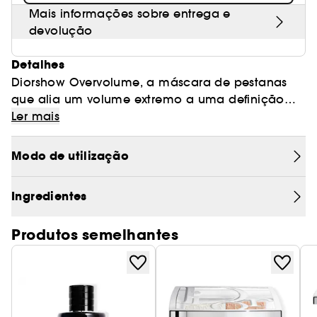
Mais informações sobre entrega e
devolução
Detalhes
Diorshow Overvolume, a máscara de pestanas
que alia um volume extremo a uma definição
pestana a pestana.
Ler mais
A máscara de pestanas oferece + 440%* de
Modo de utilização
volume extremo instantâneo combinado com
uma definição pestana a pestana para um efeito
Ingredientes
leque. Intensamente pigmentada, reveste as
pestanas com uma cor preta profunda, sem
Produtos semelhantes
transferência e com duração de 24 horas*.
O estojo desta máscara de pestanas Dior
apresenta o padrão cannage, código couture
emblemático da Maison.