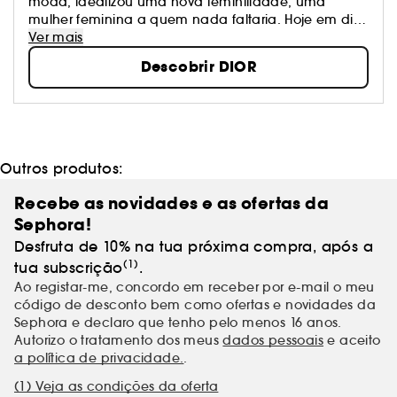
moda, idealizou uma nova feminilidade, uma
mulher feminina a quem nada faltaria. Hoje em dia,
dos vestidos aos acessórios, das fragrâncias ao
Ver mais
batom e ao mais sofisticado tratamento, a Casa
Descobrir DIOR
Dior exalta a beleza da mulher conferindo-lhe
luminosidade e modernidade.
Outros produtos:
Recebe as novidades e as ofertas da
Sephora!
Desfruta de 10% na tua próxima compra, após a
(1)
tua subscrição
.
Ao registar-me, concordo em receber por e-mail o meu
código de desconto bem como ofertas e novidades da
Sephora e declaro que tenho pelo menos 16 anos.
Autorizo o tratamento dos meus
dados pessoais
e aceito
a política de privacidade.
.
(1) Veja as condições da oferta