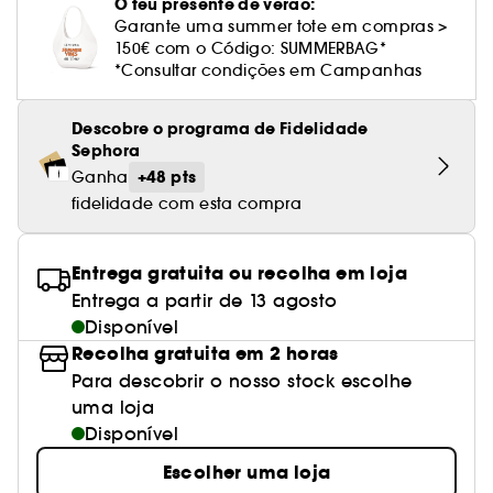
Cuidado corporal perfumado
O teu presente de verão:
Leite desmaquilhante
Perfume fresco
Brilho & suavidade
Creme com cor
Óleo desmaquilhante
Gel de barbear e loção pós-barba
frizz
PHLUR
Coffrets de rosto
Utensílios de beleza rosto
Garante uma summer tote em compras >
Tratamento anti-vermelhidão
Rare Beauty
Ver tudo
Tratamento rosto parafarmácia
Acessórios maquilhagem
Óleos e difusores
Cuidado de unhas
Westman Atelier
150€ com o Código: SUMMERBAG*
Água micelar
Perfume amadeirado
Cuidado do couro cabeludo
Leite desmaquilhante
Cabelo sem brilho
Prada Beauty
Utensílios e acessórios de limpeza
*Consultar condições em Campanhas
Tratamento minimizador dos poros
Rem Beauty
Cremes de olhos
Ver tudo
Tratamento Sephora Collection
Try me
Toalhitas desmaquilhantes
Perfume com baunilha
Volume
Westman Atelier
Pinças
Tratamento reafirmante e lifting
Descobre o programa de Fidelidade
Sephora Collection
Limpeza & esfoliantes
Corpo parafarmácia
Sephora
Perfume doce
Coloração
Tratamento purificante e matificante
+48 pts
Ganha
Yepoda
Hidratantes
Tratamento parafarmácia
Protetor solar cabelo
fidelidade com esta compra
Anti-idade
Solares parafarmácia
Anti-caspa
Entrega gratuita ou recolha em loja
Entrega a partir de 13 agosto
Disponível
Recolha gratuita em 2 horas
Para descobrir o nosso stock escolhe
uma loja
Disponível
Escolher uma loja