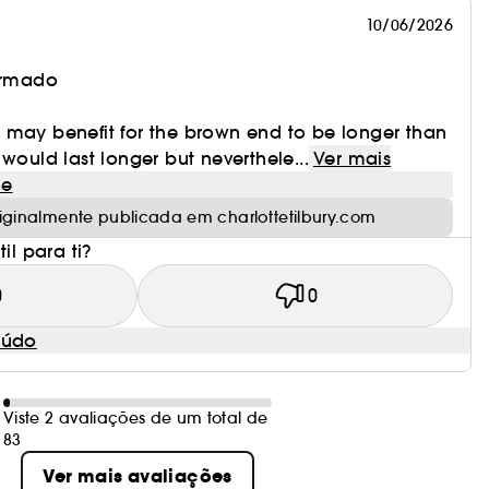
10/06/2026
irmado
 it may benefit for the brown end to be longer than
would last longer but neverthele...
Ver mais
le
iginalmente publicada em charlottetilbury.com
il para ti?
0
0
eúdo
Viste 2 avaliações de um total de
83
Ver mais avaliações