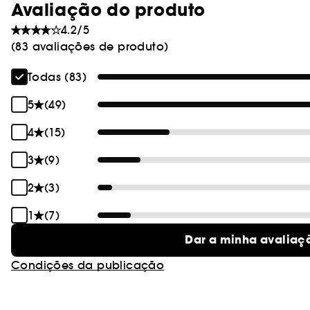
Avaliação do produto
4.2/5
(83 avaliações de produto)
Todas (83)
5
(49)
4
(15)
3
(9)
2
(3)
1
(7)
Dar a minha avaliaç
Condições da publicação