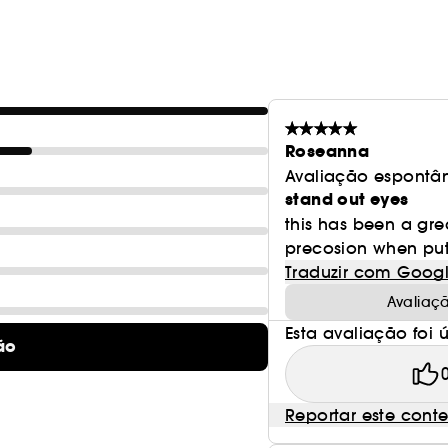
Roseanna
Avaliação espontâ
stand out eyes
this has been a grea
precosion when puttin
Traduzir com Goog
Avaliaç
Esta avaliação foi út
ão
Reportar este cont