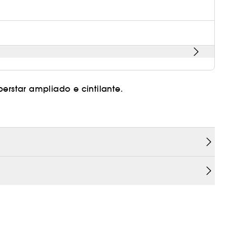
erstar ampliado e cintilante.
s bastidores para um OLHAR MAIOR E MAIS
CLAROS, sombra e luz, para alcançar um LOOK
m um look nude natural! »Charlotte Tilbury