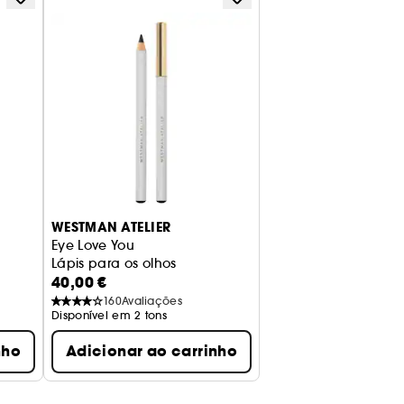
- Aplicação muito suave, mas precisa;
- Os óleos suavizantes proporcionam uma sensaçã
- Alta concentração de pigmentos para uma repro
- Pode ser usado tanto para o interior (linha de ág
WESTMAN ATELIER
Tons: Nude/Brown
Eye Love You
Lápis para os olhos
40,00 €
160
Avaliações
Disponível em 2 tons
nho
Adicionar ao carrinho