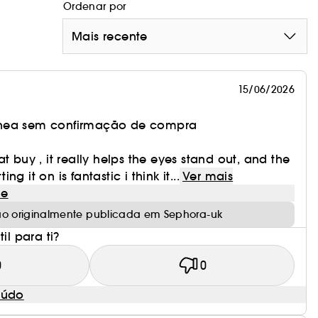
Ordenar por
Mais recente
15/06/2026
nea sem confirmação de compra
t buy , it really helps the eyes stand out, and the
g it on is fantastic i think it...
Ver mais
le
ão originalmente publicada em Sephora-uk
il para ti?
0
0
eúdo