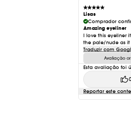
Lisas
Comprador conf
Amazing eyeliner
I love this eyeliner
the pale/nude as it 
Traduzir com Goog
Avaliação or
Esta avaliação foi út
Reportar este cont