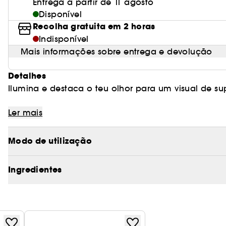
Entrega a partir de 11 agosto
Disponível
Recolha gratuita em 2 horas
Indisponível
Mais informações sobre entrega e devolução
Detalhes
Ilumina e destaca o teu olhor para um visual de sup
Ler mais
“O Super Nudes Eye Liner Duo é o meu segredo do
BRILHANTE! Permite BRINCAR COM TONS ESCUROS E 
Modo de utilização
HIPNOTIZANTE E FELINO, perfeitamente combinado co
Ingredientes
O QUE O TORNA MÁGICO:
- Edificável e duradouro;