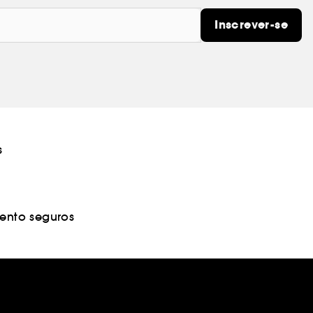
Inscrever-se
s
nto seguros