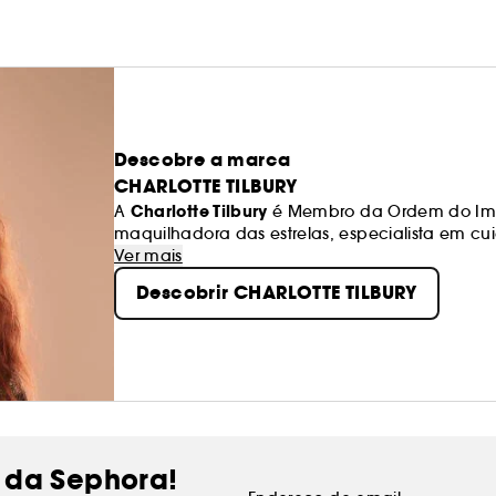
Descobre a marca
CHARLOTTE TILBURY
Charlotte Tilbury
A
é Membro da Ordem do Impé
maquilhadora das estrelas, especialista em c
perfumes inovadores!
Ver mais
Descobrir CHARLOTTE TILBURY
 da Sephora!