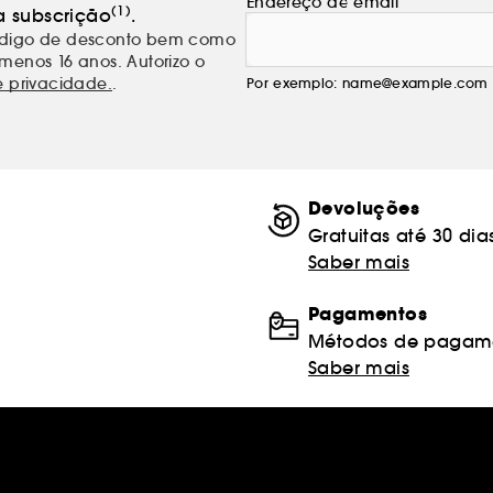
Endereço de email
(1)
a subscrição
.
código de desconto bem como
menos 16 anos. Autorizo o
e privacidade.
.
Por exemplo: name@example.com
Devoluções
Gratuitas até 30 dia
Saber mais
Pagamentos
Métodos de pagame
Saber mais