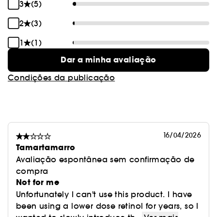
3
(5)
2
(3)
1
(1)
Dar a minha avaliação
Condições da publicação
16/04/2026
Tamartamarro
Avaliação espontânea sem confirmação de
compra
Not for me
Unfortunately I can't use this product. I have
been using a lower dose retinol for years, so I