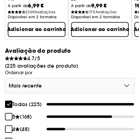
6,99 €
9,99 €
1
Sérum Anti-Imperfeições
Sérum Hidratante
S
A partir de
A partir de
2369
Avaliações
1711
Avaliações
Disponível em 2 formatos
Disponível em 2 formatos
Di
Adicionar ao carrinho
Adicionar ao carrinho
A
Avaliação do produto
4.7/5
(225 avaliações de produto)
Ordenar por
Mais recente
Todas (225)
5
(168)
4
(48)