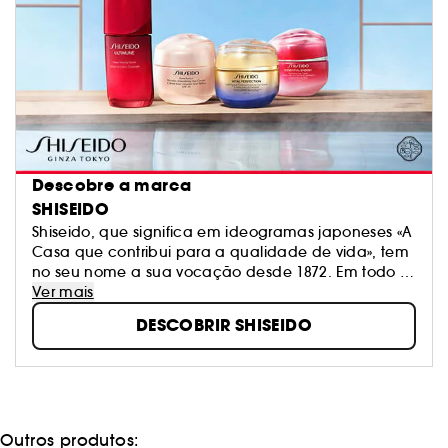
Descobre a marca
SHISEIDO
Shiseido, que significa em ideogramas japoneses «A
Casa que contribui para a qualidade de vida», tem
no seu nome a sua vocação desde 1872. Em todo o
mundo, Shiseido traduz um envolvimento profundo
Ver mais
ao considerar a beleza como uma arte de viver em
DESCOBRIR SHISEIDO
harmonia. Para além da eficácia, Shiseido transmite
os valores de uma cultura de sofisticação, de
respeito e de bem-estar.
Outros produtos: