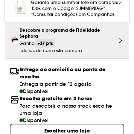
Cuidado corporal perfumado
Leite desmaquilhante
Perfume fresco
Brilho & suavidade
Garante uma summer tote em compras >
Creme com cor
Óleo desmaquilhante
Gel de barbear e loção pós-barba
frizz
PHLUR
Coffrets de rosto
Utensílios de beleza rosto
Tratamento anti-vermelhidão
150€ com o Código: SUMMERBAG*
Rare Beauty
Ver tudo
Tratamento rosto parafarmácia
Acessórios maquilhagem
Óleos e difusores
Cuidado de unhas
Westman Atelier
*Consultar condições em Campanhas
Água micelar
Perfume amadeirado
Cuidado do couro cabeludo
Leite desmaquilhante
Cabelo sem brilho
Prada Beauty
Utensílios e acessórios de limpeza
Tratamento minimizador dos poros
Rem Beauty
Cremes de olhos
Ver tudo
Tratamento Sephora Collection
Try me
Toalhitas desmaquilhantes
Perfume com baunilha
Volume
Descobre o programa de Fidelidade
Westman Atelier
Pinças
Tratamento reafirmante e lifting
Sephora Collection
Limpeza & esfoliantes
Sephora
Corpo parafarmácia
Perfume doce
Coloração
+37 pts
Ganha
Tratamento purificante e matificante
Yepoda
Hidratantes
fidelidade com esta compra
Tratamento parafarmácia
Protetor solar cabelo
Anti-idade
Solares parafarmácia
Anti-caspa
Entrega ao domicílio ou ponto de
recolha
Entrega a partir de 12 agosto
Disponível
Recolha gratuita em 2 horas
Para descobrir o nosso stock escolhe
uma loja
Disponível
Escolher uma loja