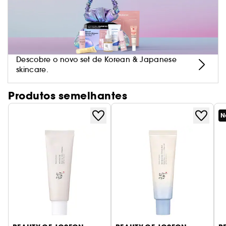
・Para todos os tipos de pele, desde seca a
oleosa, e ideal para todos os tons de pele.
Descobre o novo set de Korean & Japanese
skincare.
TECNOLOGIA E INGREDIENTES
Produtos semelhantes
・Protege a pele dos raios solares UVA/UVB,
ajudando a reduzir a aparência de
N
envelhecimento causado por exposição solar,
com a tecnologia exclusiva SuperVeil-UV 360™ e
・Muito resistente à água (80 minutos).
SynchroShieldRepair™.
・Proporciona 4 horas de hidratação***.
・Esta fórmula cuida da pele graças à ação de
mais de 60% de ingredientes de skincare.
・Previne a secura e melhora a aparência das