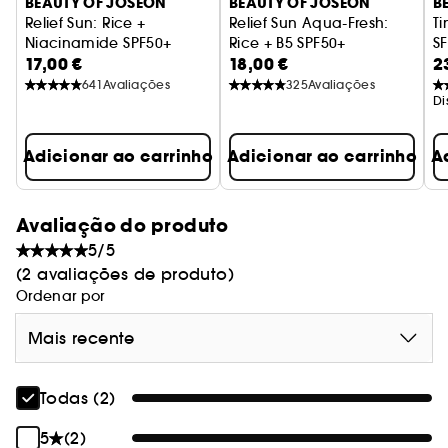
BEAUTY OF JOSEON
BEAUTY OF JOSEON
B
rídulas, rugas e tonalidade irregular da pele,
Relief Sun: Rice +
Relief Sun Aqua-Fresh:
T
causadas pelo fotoenvelhecimento, graças ao
Niacinamide SPF50+
Rice + B5 SPF50+
S
17,00 €
18,00 €
2
Protetor solar arroz e probióticos
Protetor solar arroz e B5
R
C
complexo de algas e Profense CEL™.
・Melhora e embeleza a pele com uma ação
641
Avaliações
325
Avaliações
suavizante e de preenchimento, através do
Di
Extrato de Cártamo.
・Protege a pele de micropoeiras que causam
Adicionar ao carrinho
Adicionar ao carrinho
A
perda de luminosidade e resistência, através da
ação do complexo NatureSurge.
・Protege a pele das luzes azuis através da ação
Avaliação do produto
da hipotaurina.
5/5
(2 avaliações de produto)
・Contém uma fragrância funcional
Ordenar por
harmonizadora de odores, que capta o cheiro
da transpiração e o sincroniza com a fragrância
Mais recente
tornando-a agradável.
Todas (2)
NÃO-COMEDOGÉNICO
5
(2)