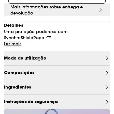
Mais informações sobre entrega e
devolução
Detalhes
Uma proteção poderosa com
SynchroShieldRepair™.
Esta loção proporciona uma proteção múltipla e
Ler mais
uniforme contra os raios UVA/UVB, micropoeiras e
secura. O leve e respirável véu protetor é
Modo de utilização
fortalecido quando exposto ao calor, à água, ou
Enriquecido com ingredientes de skincare, ajuda
à transpiração*, e volta a suavizar a superfície da
a melhorar a aparência da pele, uniformizando
Composições
pele automaticamente**.
o seu tom.
Suave e confortável. Aproveite todos os
momentos da sua vida ativa!
Ingredientes
Instruções de segurança
・Para o corpo e rosto