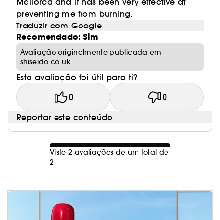
Mallorca and it has been very effective at
preventing me from burning.
Traduzir com Google
Recomendado: Sim
Avaliação originalmente publicada em
shiseido.co.uk
・Este véu muito resistente à água reduz os
Esta avaliação foi útil para ti?
resíduos de produto que poluem a água do mar,
em comparação com os outros protetores
0
0
solares não resistentes à água.
Reportar este conteúdo
・Esta embalagem é composta por 90% de
plásico de origem vegetal*.
Viste 2 avaliações de um total de
2
*Sem a tampa