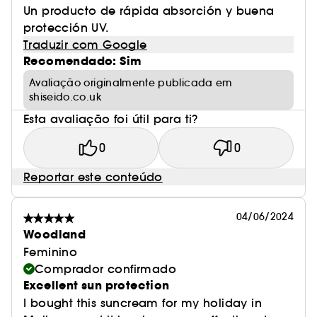
****Teste clínico em 30 mulheres. Avaliado por
Un producto de rápida absorción y buena
um profissional após 2 semanas.
protección UV.
Traduzir com Google
Recomendado: Sim
Avaliação originalmente publicada em
RESULTADOS DE AUTOAVALIAÇÃO AO
shiseido.co.uk
CONSUMIDOR*****
Esta avaliação foi útil para ti?
Após 2 semanas de uso regular**
0
0
Reportar este conteúdo
・ 95% notam melhoria na secura da pele
・ 96% sentem a pele mais suave
04/06/2024
Woodland
・ 94% garantem ter a pele mais radiante
Feminino
Comprador confirmado
・ 91% sentem a pele mais preenchida
Excellent sun protection
I bought this suncream for my holiday in
****Testado por 108 mulheres.