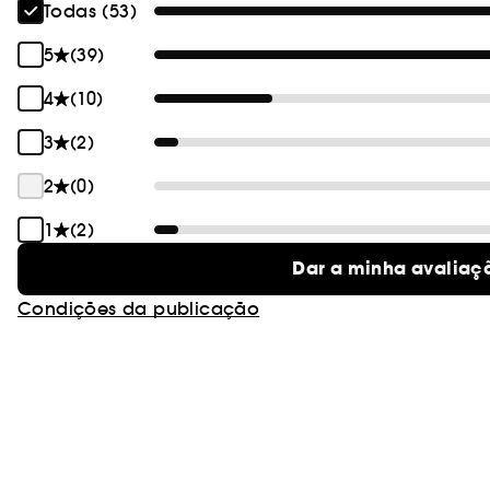
Todas (53)
5
(39)
4
(10)
3
(2)
2
(0)
1
(2)
Dar a minha avaliaç
Condições da publicação