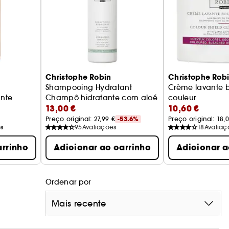
Christophe Robin
Christophe Rob
Shampooing Hydratant
Crème lavante b
nte
Champô hidratante com aloé vera
couleur
13,00 €
10,60 €
Champô Ultra-Nut
Preço original: 
27,99 €
-53.6%
Preço original: 
18,
s
95
Avaliações
18
Avaliaç
arrinho
Adicionar ao carrinho
Adicionar a
Ordenar por
Mais recente