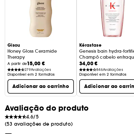
Gisou
Kérastase
Honey Gloss Ceramide
Genesis bain hydra-fortif
Therapy
Champô cabelo enfraqu
15,00 €
34,00 €
Champô hidratante
A partir de
279
Avaliações
846
Avaliações
Disponível em 2 formatos
Disponível em 2 formatos
Adicionar ao carrinho
Adicionar ao carri
Avaliação do produto
4.6/5
(53 avaliações de produto)