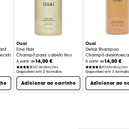
Ouai
Ouai
iant
Fine Hair
Detox Shampoo
ecido Recarregável
Champô para cabelo fino
Champô desintoxica
14,00 €
14,00 €
A partir de
A partir de
301
Avaliações
436
Avaliações
Disponível em 2 formatos
Disponível em 3 formato
nho
Adicionar ao carrinho
Adicionar ao c