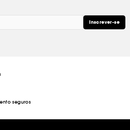
Inscrever-se
s
nto seguros