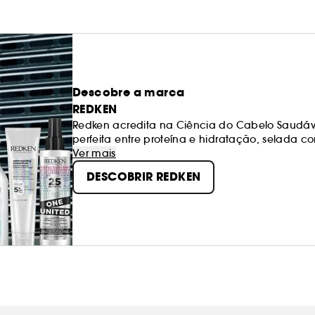
Descobre a marca
REDKEN
Redken acredita na Ciência do Cabelo Saudável
perfeita entre proteína e hidratação, selada 
Ver mais
DESCOBRIR REDKEN