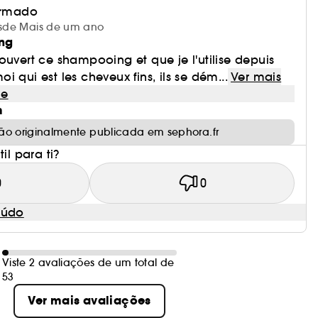
irmado
desde Mais de um ano
ng
ouvert ce shampooing et que je l'utilise depuis
 qui est les cheveux fins, ils se dém...
Ver mais
le
m
ão originalmente publicada em sephora.fr
il para ti?
0
0
eúdo
Viste 2 avaliações de um total de
53
Ver mais avaliações