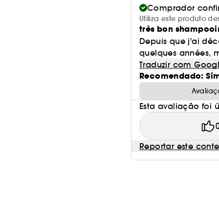
Comprador conf
Utiliza este produto 
très bon shampooi
Depuis que j'ai déc
quelques années, moi
Traduzir com Goog
Recomendado: Si
Avaliaç
Esta avaliação foi út
Reportar este cont