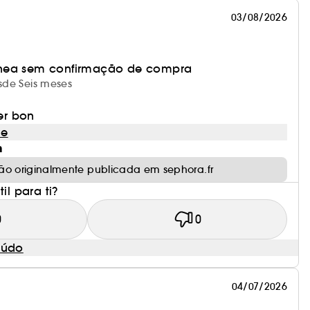
03/08/2026
nea sem confirmação de compra
esde Seis meses
per bon
le
m
ão originalmente publicada em sephora.fr
il para ti?
0
0
eúdo
04/07/2026