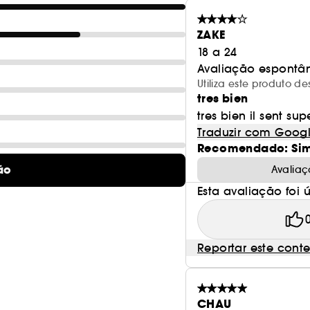
ZAKE
18 a 24
Avaliação espontâ
Utiliza este produto d
tres bien
tres bien il sent su
Traduzir com Goog
Recomendado: Si
ão
Avaliaç
Esta avaliação foi út
Reportar este cont
CHAU