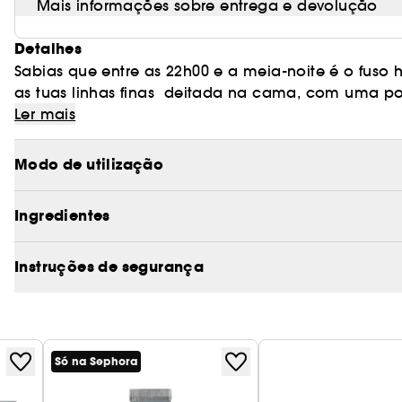
Mais informações sobre entrega e devolução
Detalhes
Sabias que entre as 22h00 e a meia-noite é o fuso 
as tuas linhas finas deitada na cama, com uma pod
envelhecimento.
Cedrus atlantica A casca ilumina e reduz as olheir
Ler mais
uma noite mais descansada.
Modo de utilização
Estes hidrogéis trabalham em apenas 5 minutos par
jovem e com olhos mais jovens,
Ingredientes
Instruções de segurança
Só na Sephora