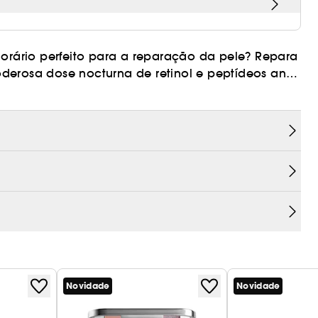
horário perfeito para a reparação da pele? Repara
erosa dose nocturna de retinol e peptídeos anti-
as. O extracto de Arnica acalma os olhos para
a restaurar um aspecto mais brilhante, mais
Novidade
Novidade