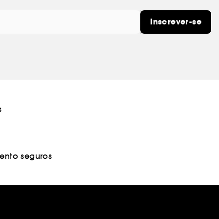
Inscrever-se
s
nto seguros