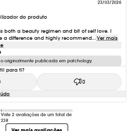
23/03/2026
ilizador do produto
as both a beauty regimen and bit of self love. I
ce a difference and highly recommend...
Ver mais
le
m
ão originalmente publicada em patchology
il para ti?
0
0
eúdo
Viste 2 avaliações de um total de
238
Ver mais avaliações