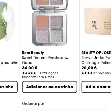
Rem Beauty
BEAUTY OF JOS
Sweet Dreams Eyeshadow
Revive Under Ey
 para olhos
Quad
Ginseng + Retina
34,00 €
20,00 €
Paleta de sombras para pálpebras
para as rídulas 
104
Avaliações
67
Avaliaç
Disponível em 4 tons
arrinho
Adicionar ao carrinho
Adicionar a
Ordenar por