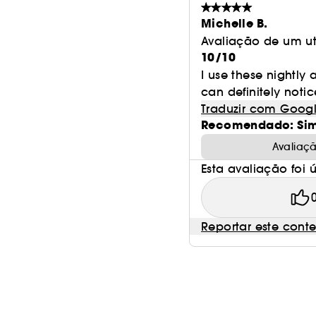
Michelle B.
Avaliação de um ut
10/10
I use these nightly 
can definitely noti
Traduzir com Goog
Recomendado: Si
Avaliaç
Esta avaliação foi út
Reportar este cont