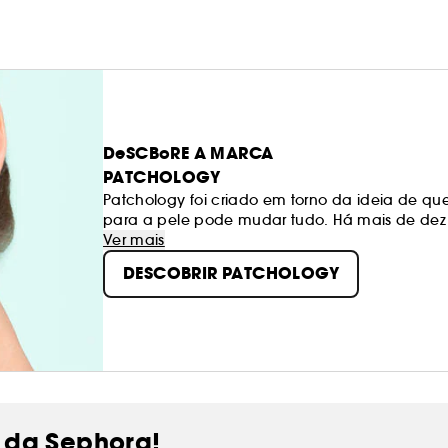
DeSCBoRE A MARCA
PATCHOLOGY
Patchology foi criado em torno da ideia de q
para a pele pode mudar tudo. Há mais de dez
tecnologias de patch para o domínio médico.
Ver mais
especialização para criar produtos que traba
DESCOBRIR PATCHOLOGY
criou produtos que acompanham os teus horár
tempo para abrandar e divertir-te. Qualquer q
só ás suas promessas, mas também à tua vida. 
 da Sephora!