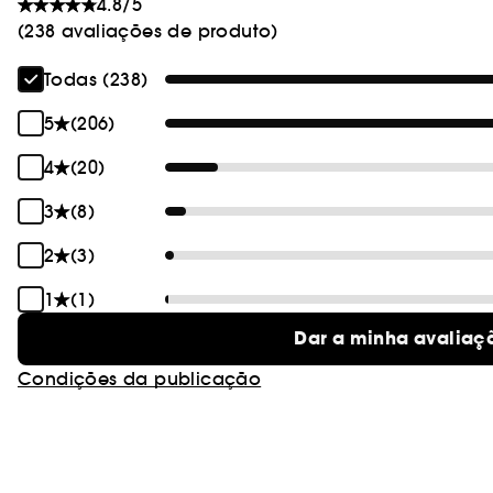
4.8/5
(238 avaliações de produto)
Todas (238)
5
(206)
4
(20)
3
(8)
2
(3)
1
(1)
Dar a minha avaliaç
Condições da publicação