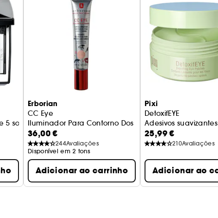
Erborian
Pixi
CC Eye
DetoxifEYE
e 5 sombras de olhos
Iluminador Para Contorno Dos Olhos
Adesivos suavizantes
36,00 €
25,99 €
244
Avaliações
210
Avaliações
Disponível em 2 tons
nho
Adicionar ao carrinho
Adicionar ao c