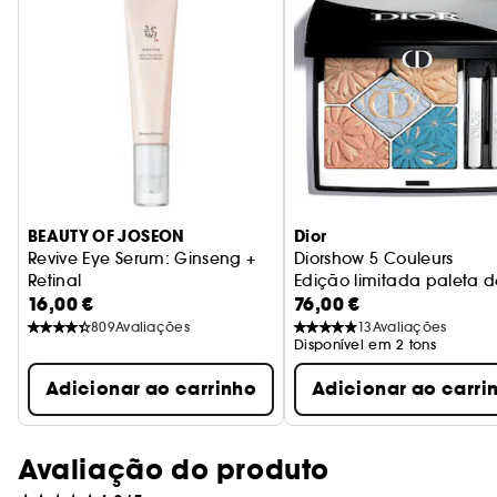
BEAUTY OF JOSEON
Dior
Revive Eye Serum: Ginseng +
Diorshow 5 Couleurs
Retinal
Edição limitada paleta d
16,00 €
76,00 €
Revitaliza o contorno dos olhos
809
Avaliações
13
Avaliações
Disponível em 2 tons
Adicionar ao carrinho
Adicionar ao carri
Avaliação do produto