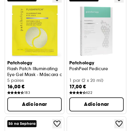
Patchology
Patchology
Flash Patch Illuminating
PoshPeel Pedicure
Eye Gel Mask - Máscara de Olhos em Gel
5 paires
1 par (2 x 20 ml)
16,00 €
17,00 €
183
622
Adicionar
Adicionar
Só na Sephora