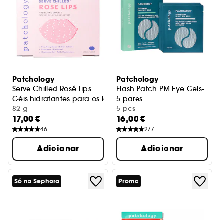
Patchology
Patchology
Serve Chilled Rosé Lips
Flash Patch PM Eye Gels-
Géis hidratantes para os lábios
5 pares
82 g
5 pcs
17,00 €
16,00 €
46
277
Adicionar
Adicionar
Só na Sephora
Promo