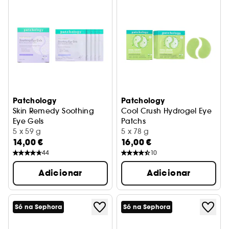
Patchology
Patchology
Skin Remedy Soothing
Cool Crush Hydrogel Eye
Eye Gels
Patchs
Patches para os olhos
5 x 59 g
Hidratantes para os olhos
5 x 78 g
14,00 €
16,00 €
44
10
Adicionar
Adicionar
Só na Sephora
Só na Sephora