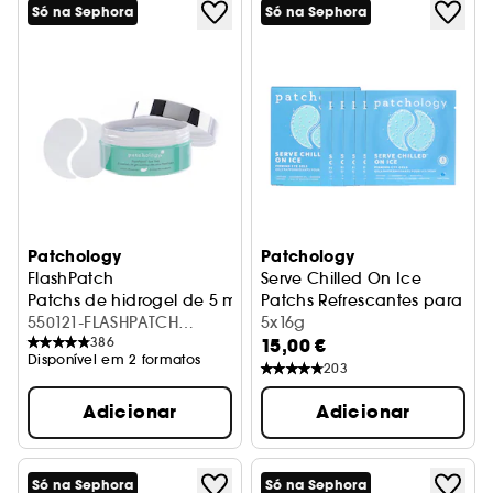
Só na Sephora
Só na Sephora
Patchology
Patchology
FlashPatch
Serve Chilled On Ice
Patchs de hidrogel de 5 minutos
Patchs Refrescantes para Ol
550121-FLASHPATCH
5x16g
386
15,00 €
REJUVENATING EYE GEL 15
Disponível em 2 formatos
PAIR
203
Adicionar
Adicionar
Só na Sephora
Só na Sephora