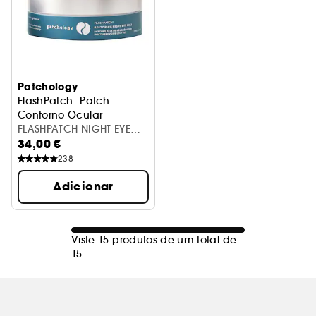
Patchology
FlashPatch -Patch
Contorno Ocular
FLASHPATCH NIGHT EYE
34,00 €
GELS 15
238
Adicionar
Viste 15 produtos de um total de
15