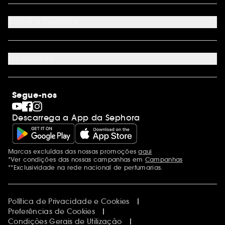
Seguir encomenda
Cartão oferta digital
Programa de Fidelidade
Cartão oferta físico
Sobre a Sephora
Cartão oferta empresas
Site Map
Juntar Sephora
Contacta-nos
Sephora Prize 2026
Novidades
Blog Sephora
Lojas
Saldos
Os nossos compromissos
Maquilhagem
Internacional
Segue-nos
Dia dos Namorados
Descobrir a Sephora
Dia do Pai
Código promocional Sephora
Descarrega a App da Sephora
Dia da Mãe
Calendários do Advento
Singles' Day
Black Friday
Marcas excluídas das nossas promoções
aqui
Menções adicionais
Cyber Monday
*Ver condições das nossas campanhas em
Campanhas
Blue Monday
**Exclusividade na rede nacional de perfumarias.
Política de Privacidade e Cookies
Preferências de Cookies
Condições Gerais de Utilização