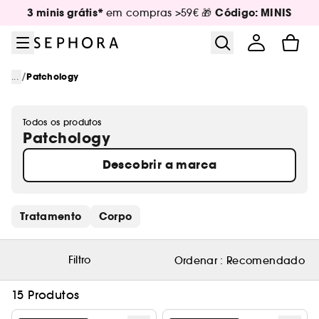
Ir para o menu
Ir para o conteúdo principal
Ir para o rodapé
3 minis grátis*
Código: MINIS
em compras >59€ 🎁
/
...
Patchology
Todos os produtos
Patchology
Descobrir a marca
Saltar os links rápidos
Tratamento
Corpo
Filtro
Ordenar :
Recomendado
15 Produtos