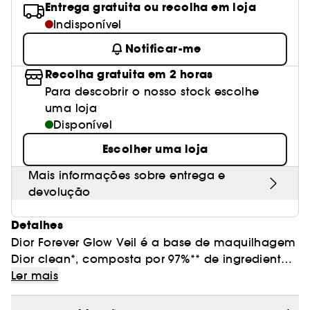
Entrega gratuita ou recolha em loja
Indisponível
Notificar-me
Recolha gratuita em 2 horas
Para descobrir o nosso stock escolhe
uma loja
Disponível
Escolher uma loja
Mais informações sobre entrega e
devolução
Detalhes
Dior Forever Glow Veil é a base de maquilhagem
Dior clean*, composta por 97%** de ingredientes
de origem natural, concentrada em cuidado
Ler mais
floral e em ácido hialurónico.
Primeira etapa de maquilhagem da tez Dior,