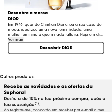
Descobre a marca
DIOR
Em 1946, quando Christian Dior criou a sua casa de
moda, idealizou uma nova feminilidade, uma
mulher feminina a quem nada faltaria. Hoje em dia,
dos vestidos aos acessórios, das fragrâncias ao
Ver mais
batom e ao mais sofisticado tratamento, a Casa
Descobrir DIOR
Dior exalta a beleza da mulher conferindo-lhe
luminosidade e modernidade.
Outros produtos:
Recebe as novidades e as ofertas da
Sephora!
Desfruta de 10% na tua próxima compra, após a
(1)
tua subscrição
.
Ao registar-me, concordo em receber por e-mail o meu