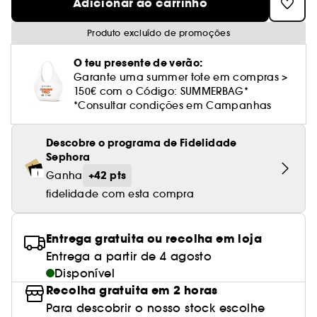
Cuidado corporal perfumado
Adicionar ao carrinho
Leite desmaquilhante
Perfume fresco
Brilho & suavidade
Creme com cor
Óleo desmaquilhante
Gel de barbear e loção pós-barba
frizz
PHLUR
Coffrets de rosto
Utensílios de beleza rosto
Tratamento anti-vermelhidão
Tarte
Ver tudo
Tratamento rosto parafarmácia
Acessórios maquilhagem
Óleos e difusores
Cuidado de unhas
Westman Atelier
Produto excluído de promoções
Água micelar
Perfume amadeirado
Cuidado do couro cabeludo
Leite desmaquilhante
Cabelo sem brilho
Prada Beauty
Utensílios e acessórios de limpeza
Tratamento minimizador dos poros
Rare Beauty
Cremes de olhos
Ver tudo
O teu presente de verão:
Tratamento Sephora Collection
Try me
Toalhitas desmaquilhantes
Perfume com baunilha
Volume
Westman Atelier
Pinças
Garante uma summer tote em compras >
Tratamento reafirmante e lifting
Rem Beauty
Limpeza & esfoliantes
150€ com o Código: SUMMERBAG*
Corpo parafarmácia
Perfume doce
Coloração
*Consultar condições em Campanhas
Tratamento purificante e matificante
Sephora Collection
Hidratantes
Tratamento parafarmácia
Protetor solar cabelo
Descobre o programa de Fidelidade
Yepoda
Anti-idade
Solares parafarmácia
Sephora
Anti-caspa
+42 pts
Ganha
fidelidade com esta compra
Entrega gratuita ou recolha em loja
Entrega a partir de 4 agosto
Disponível
Recolha gratuita em 2 horas
Para descobrir o nosso stock escolhe