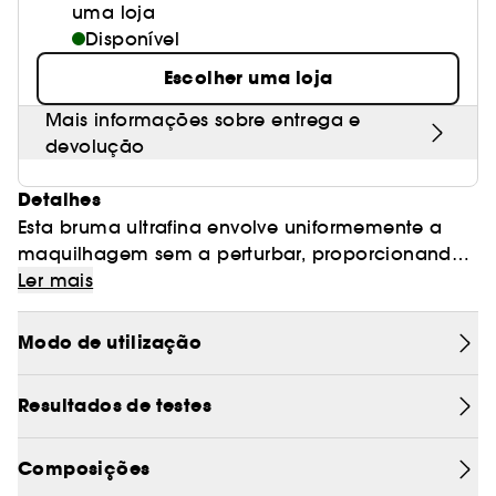
uma loja
Disponível
Escolher uma loja
Mais informações sobre entrega e
devolução
Detalhes
Esta bruma ultrafina envolve uniformemente a
maquilhagem sem a perturbar, proporcionando
uma hidratação clinicamente comprovada
Ler mais
durante todo o dia. A fórmula aplica-se
perfeitamente enquanto fixa suavemente a
Modo de utilização
maquilhagem para um acabamento natural e
subtilmente trabalhado.
Resultados de testes
O SurrealSkin™ Soft Setting Spray torna a
maquilhagem impecável. Não contém álcool,
Composições
nem perfume, nem butano.