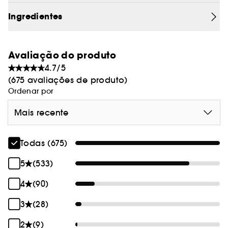
Ingredientes
Avaliação do produto
4.7/5
(675 avaliações de produto)
Ordenar por
Mais recente
Todas (675)
5
(533)
4
(90)
3
(28)
2
(9)