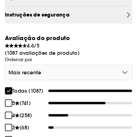
utilizado em combinação com o champô e o
condicionador forget frizz.
Instruções de segurança
Avaliação do produto
4.6/5
(1087 avaliações de produto)
Ordenar por
Mais recente
Todas (1087)
5
(741)
4
(258)
3
(68)