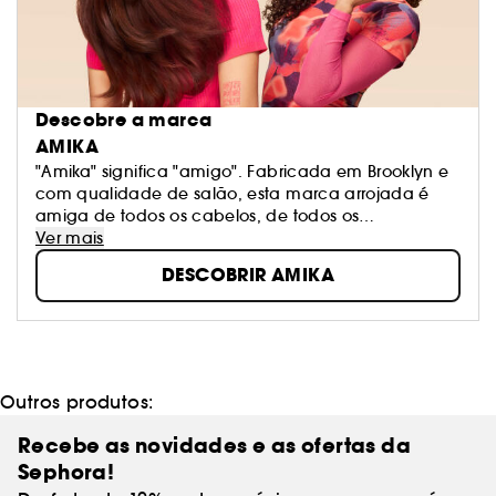
Descobre a marca
AMIKA
"Amika" significa "amigo". Fabricada em Brooklyn e
com qualidade de salão, esta marca arrojada é
amiga de todos os cabelos, de todos os
cabeleireiros, do planeta e de todos vós. Os nossos
Ver mais
produtos são clinicamente testados. Cada um dos
DESCOBRIR AMIKA
nossos produtos é formulado com a nossa
fragrância inebriante e o nosso superfruto: o
espinheiro. Conhecida por ser uma das mais ricas
fontes vegetais de ómegas do planeta, esta
poderosa baga nutre a sua pele, o seu couro
cabeludo e o seu cabelo. Com 11 gamas que se
Outros produtos:
adaptam a todas as texturas, estilos e problemas,
todos os tipos de cabelo são bem-vindos!
Recebe as novidades e as ofertas da
Sephora!