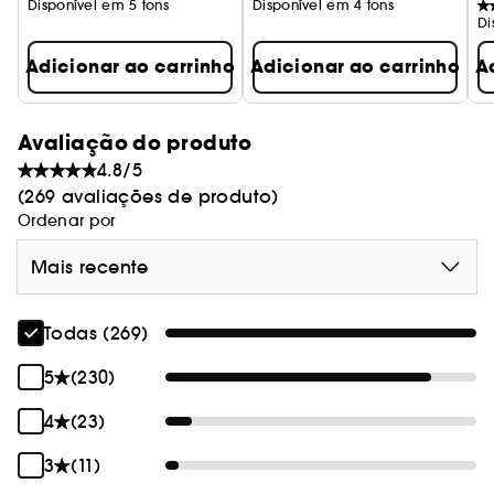
Disponível em 5 tons
Disponível em 4 tons
Di
Adicionar ao carrinho
Adicionar ao carrinho
A
Avaliação do produto
4.8/5
(269 avaliações de produto)
Ordenar por
Mais recente
Todas (269)
5
(230)
4
(23)
3
(11)