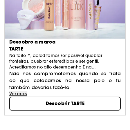
Descobre a marca
TARTE
Na tarte™, acreditamos ser possível quebrar
fronteiras, quebrar estereótipos e ser gentil.
Acreditamos no alto desempenho E na
naturalidade. Acreditamos na criação artística E no
Não nos comprometemos quando se trata
poder dos ingredientes.
do que colocamos na nossa pele e tu
também deverias fazê-lo.
Ver mais
Descobrir TARTE