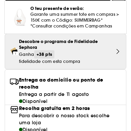
Cuidado corporal perfumado
Leite desmaquilhante
Perfume fresco
Brilho & suavidade
Creme com cor
Óleo desmaquilhante
Gel de barbear e loção pós-barba
frizz
PHLUR
Coffrets de rosto
Utensílios de beleza rosto
Tratamento anti-vermelhidão
O teu presente de verão:
Rare Beauty
Ver tudo
Tratamento rosto parafarmácia
Acessórios maquilhagem
Óleos e difusores
Cuidado de unhas
Westman Atelier
Garante uma summer tote em compras >
Água micelar
Perfume amadeirado
Cuidado do couro cabeludo
Leite desmaquilhante
Cabelo sem brilho
Prada Beauty
Utensílios e acessórios de limpeza
150€ com o Código: SUMMERBAG*
Tratamento minimizador dos poros
Rem Beauty
Cremes de olhos
Ver tudo
*Consultar condições em Campanhas
Tratamento Sephora Collection
Try me
Toalhitas desmaquilhantes
Perfume com baunilha
Volume
Westman Atelier
Pinças
Tratamento reafirmante e lifting
Sephora Collection
Limpeza & esfoliantes
Corpo parafarmácia
Perfume doce
Coloração
Descobre o programa de Fidelidade
Tratamento purificante e matificante
Sephora
Yepoda
Hidratantes
Tratamento parafarmácia
Protetor solar cabelo
+38 pts
Ganha
Anti-idade
fidelidade com esta compra
Solares parafarmácia
Anti-caspa
Entrega ao domicílio ou ponto de
recolha
Entrega a partir de 11 agosto
Disponível
Recolha gratuita em 2 horas
Para descobrir o nosso stock escolhe
uma loja
Disponível