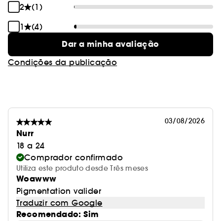
2
(1)
1
(4)
Dar a minha avaliação
Condições da publicação
03/08/2026
Nurr
18 a 24
Comprador confirmado
Utiliza este produto desde Três meses
Woawww
Pigmentation valider
Traduzir com Google
Recomendado: Sim