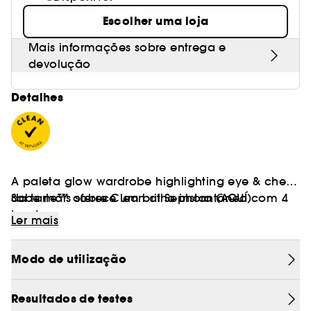
Escolher uma loja
Mais informações sobre entrega e
devolução
Detalhes
A paleta glow wardrobe highlighting eye & cheek
da tarte™ oferece um brilho instantâneo com 4
Sabe mais sobre Clean at Sephora
(AQUÍ)
tons!
Ler mais
Obtenha um brilho natural e radiante com esta
Modo de utilização
paleta tudo-em-um - perfeita para looks
bronzeados e iluminados, do dia à noite.
Resultados de testes