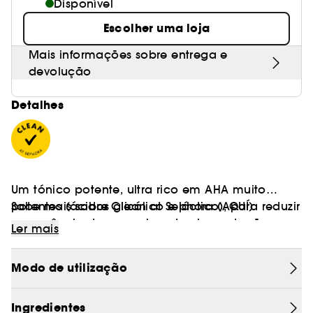
Disponível
Escolher uma loja
Mais informações sobre entrega e
devolução
Detalhes
Um tónico potente, ultra rico em AHA muito
potentes (ácidos glicólico e láctico), para reduzir
Sabe mais sobre Clean at Sephora
(AQUÍ)
a aparência das manchas de pigmentação em
Ler mais
apenas sete dias.
Modo de utilização
O Glow2OH Dark Spot Toner é um tónico potente
para o rosto que tem como alvo as manchas de
pigmentação, as rídulas e rugas, ilumina e alisa
Ingredientes