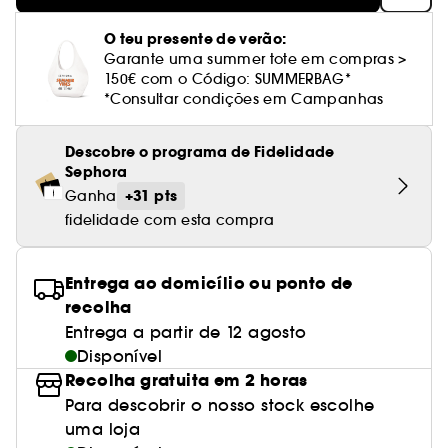
Cuidado corporal perfumado
Leite desmaquilhante
Perfume fresco
Brilho & suavidade
Creme com cor
Óleo desmaquilhante
Gel de barbear e loção pós-barba
frizz
PHLUR
Coffrets de rosto
Utensílios de beleza rosto
Tratamento anti-vermelhidão
Rare Beauty
Ver tudo
Tratamento rosto parafarmácia
Acessórios maquilhagem
Óleos e difusores
Cuidado de unhas
O teu presente de verão:
Westman Atelier
Água micelar
Perfume amadeirado
Cuidado do couro cabeludo
Leite desmaquilhante
Cabelo sem brilho
Garante uma summer tote em compras >
Prada Beauty
Utensílios e acessórios de limpeza
Tratamento minimizador dos poros
Rem Beauty
Cremes de olhos
150€ com o Código: SUMMERBAG*
Ver tudo
Tratamento Sephora Collection
Try me
Toalhitas desmaquilhantes
Perfume com baunilha
Volume
*Consultar condições em Campanhas
Westman Atelier
Pinças
Tratamento reafirmante e lifting
Sephora Collection
Limpeza & esfoliantes
Corpo parafarmácia
Perfume doce
Coloração
Descobre o programa de Fidelidade
Tratamento purificante e matificante
Yepoda
Hidratantes
Sephora
Tratamento parafarmácia
Protetor solar cabelo
+31 pts
Ganha
Anti-idade
Solares parafarmácia
fidelidade com esta compra
Anti-caspa
Entrega ao domicílio ou ponto de
recolha
Entrega a partir de 12 agosto
Disponível
Recolha gratuita em 2 horas
Para descobrir o nosso stock escolhe
uma loja