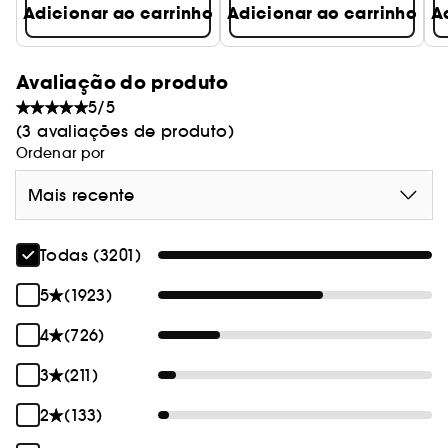
Adicionar ao carrinho
Adicionar ao carrinho
A
Avaliação do produto
5/5
(3 avaliações de produto)
Ordenar por
Mais recente
Todas (3201)
5
(1923)
4
(726)
3
(211)
2
(133)