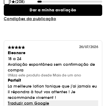
1
(208)
Dar a minha avaliação
Condições da publicação
26/07/2026
Eleonore
18 a 24
Avaliação espontânea sem confirmação de
compra
Utiliza este produto desde Mais de um ano
Parfait
La meilleure lotion tonique que j’ai jamais eu
il répondra à tout vos attentes ! Je
recommande vivement !
Traduzir com Google