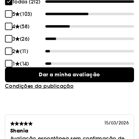
Todas (212)
5
(103)
4
(58)
3
(26)
2
(11)
1
(14)
Dar a minha avaliação
Condições da publicação
15/03/2026
Shania
Avaliação espontânea sem confirmação de