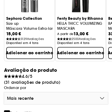
longas.
A máscara Doll Eye sublinha a forma natural dos
Sephora Collection
Fenty Beauty by Rihanna
B
olhos e com a maquilhagem de todas as
Size up
HELLA THICC VOLUMIZING
B
pestanas cria um olhar arrebatador e amplo. As
Máscara Volume Extra-largo Imediato
MASCARA
M
máscaras Lancôme destacam-se pela altíssima
15,00 €
13,00 €
3
Máscara Volume
A partir de
qualidade. Do mesmo modo a máscara Doll Eye
3129
Avaliações
2500
Avaliações
resiste durante todo o dia.
Disponível em 4 tons
Disponível em 4 tons
Di
Adicionar ao carrinho
Adicionar ao carrinho
A
Efeitos:
• aumenta a densidade das pestanas
• prolonga as pestanas
Avaliação do produto
• separa perfeitamente as pestanas
4.6/5
(31 avaliações de produto)
Ordenar por
Mais recente