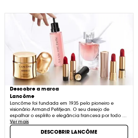
Descobre a marca
Lancôme
Lancôme foi fundada em 1935 pelo pioneiro e
visionário Armand Petitjean. O seu desejo de
espalhar o espírito e elegância francesa por todo o
mundo fez com que Lancôme incorporasse
Ver mais
imediatamente a essência da beleza e
DESCOBRIR LANCÔME
graciosidade francesa. Hoje, mais do que nunca, a