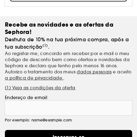
marca pretende oferecer a cada mulher a
possibilidade de florescer e abraçar a sua beleza e
a feminilidade, independentemente da idade ou
da cor da pele.
Recebe as novidades e as ofertas da
Sephora!
Desfruta de 10% na tua próxima compra, após a
(1)
tua subscrição
.
Ao registar-me, concordo em receber por e-mail o meu
código de desconto bem como ofertas e novidades da
Sephora e declaro que tenho pelo menos 16 anos.
Autorizo o tratamento dos meus
dados pessoais
e aceito
a política de privacidade.
.
(1) Veja as condições da oferta
Endereço de email
Por exemplo: name@example.com