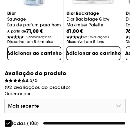
um gesto preciso e controlado. Como um frasco-
jóia, o seu formato de 20 ml permite que o possa
Dior
Dior Backstage
Di
transportar de forma muito prática na carteira
Sauvage
Dior Backstage Glow
D
Eau de parfum para homem - Notas condimentadas & abs
Maximizer Palette
E
para todo o lado. A pérola suave desliza
71,00 €
61,00 €
7
iluminadores e blush multiusos
A partir de
voluptuosamente pelas curvas do pescoço, dos
1592
Avaliações
625
Avaliações
punhos e do decote, difundindo com precisão as
Disponível em 5 formatos
Disponível em 5 tons
Di
notas de um bouquet floral fresco e vibrante.
Adicionar ao carrinho
Adicionar ao carrinho
A
* Aplicador de esfera.
Avaliação do produto
4.5/5
(92 avaliações de produto)
Ordenar por
Mais recente
Todas (108)