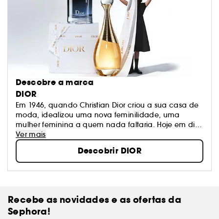
Descobre a marca
DIOR
Em 1946, quando Christian Dior criou a sua casa de
moda, idealizou uma nova feminilidade, uma
mulher feminina a quem nada faltaria. Hoje em dia,
dos vestidos aos acessórios, das fragrâncias ao
Ver mais
batom e ao mais sofisticado tratamento, a Casa
Descobrir DIOR
Dior exalta a beleza da mulher conferindo-lhe
luminosidade e modernidade.
Recebe as novidades e as ofertas da
Sephora!