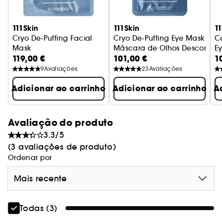
específicas da zona inferior dos olhos, a qualquer
momento e em qualquer lugar.
111Skin
111Skin
11
Cryo De-Puffing Facial
Cryo De-Puffing Eye Mask
C
Mask
Máscara de Olhos De
Ey
119,00 €
101,00 €
1
Máscara de Olhos Energizante
O
9
Avaliações
23
Avaliações
Adicionar ao carrinho
Adicionar ao carrinho
A
Avaliação do produto
3.3/5
(3 avaliações de produto)
Ordenar por
Mais recente
Todas (3)