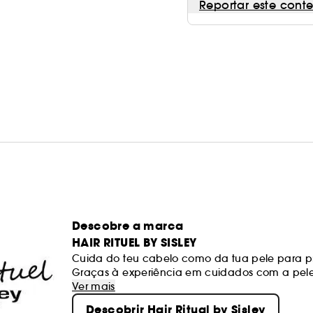
Reportar este cont
Descobre a marca
HAIR RITUEL BY SISLEY
Cuida do teu cabelo como da tua pele para pr
Graças à experiência em cuidados com a pele 
Sisley, Hair Rituel by Sisley oferece rituais e
Ver mais
para todos os tipos de cabelo.
Descobrir Hair Ritual by Sisley