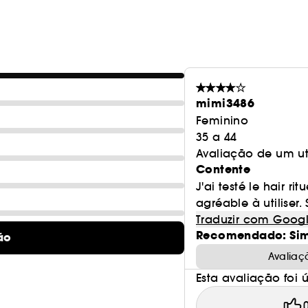
(1) Teste de persistência de 3 meses, obtido após a utilizaçã
caspa.
mimi3486
Feminino
35 a 44
Avaliação de um ut
Contente
J'ai testé le hair ri
agréable à utiliser.
Traduzir com Goog
Recomendado: Si
ão
Avaliaç
Esta avaliação foi út