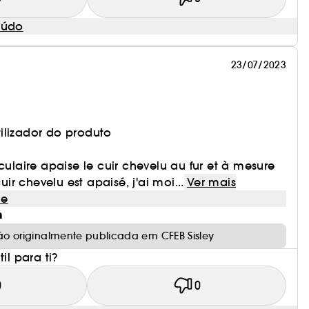
eúdo
23/07/2023
ilizador do produto
culaire apaise le cuir chevelu au fur et à mesure
cuir chevelu est apaisé, j'ai moi...
Ver mais
le
m
ão originalmente publicada em CFEB Sisley
il para ti?
0
0