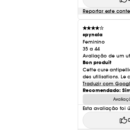
Reportar este cont
spynala
Feminino
35 a 44
Avaliação de um ut
Bon produit
Cette cure antipelli
des utilisations. Le 
Traduzir com Goog
Recomendado: Si
Avaliaç
Esta avaliação foi út