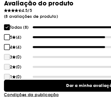
Avaliação do produto
4.5/5
(8 avaliações de produto)
Todas (8)
5
(4)
4
(4)
3
(0)
2
(0)
1
(0)
Dar a minha avaliaç
Condições da publicação