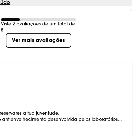
eúdo
Viste 2 avaliações de um total de
8
Ver mais avaliações
eservares a tua juventude.
antienvelhecimento desenvolvida pelos laboratórios
xcecionais com fórmulas tão poderosas quanto concentradas