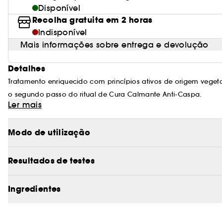
Disponível
Recolha gratuita em 2 horas
Indisponível
Mais informações sobre entrega e devolução
Detalhes
Tratamento enriquecido com princípios ativos de origem vegeta
o segundo passo do ritual de Cura Calmante Anti-Caspa.
Ler mais
A sua combinação com o Champô Anti-caspa trata os factores
prolongado contra a caspa mesmo depois de o tratamento ser 
Modo de utilização
Resultados de testes
A sua vantagem: a aplicação sem enxaguamento dá ao Comple
intensamente. A acção anti-caspa da Piroctona Olamina é favo
Ingredientes
a sua acção anti-caspa durante todo o tratamento.