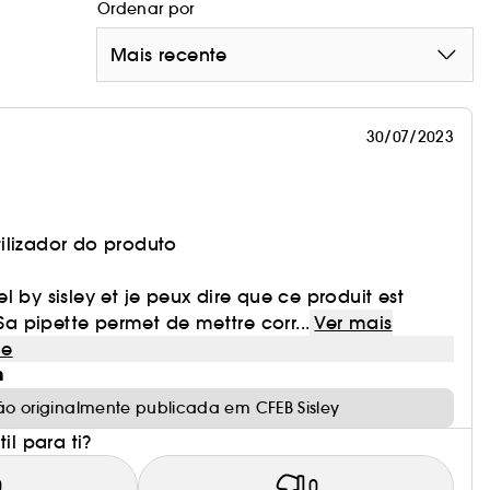
Ordenar por
o conjunta com Champô suavizante e Cura Suavizante Anti-
Mais recente
30/07/2023
ilizador do produto
tuel by sisley et je peux dire que ce produit est
 Sa pipette permet de mettre corr...
Ver mais
le
m
ão originalmente publicada em CFEB Sisley
il para ti?
0
0