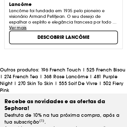
Lancôme
Lancôme foi fundada em 1935 pelo pioneiro e
visionário Armand Petitjean. O seu desejo de
espalhar o espírito e elegância francesa por todo o
mundo fez com que Lancôme incorporasse
Ver mais
imediatamente a essência da beleza e
DESCOBRIR LANCÔME
graciosidade francesa. Hoje, mais do que nunca, a
marca pretende oferecer a cada mulher a
possibilidade de florescer e abraçar a sua beleza e
a feminilidade, independentemente da idade ou
da cor da pele.
Outros produtos:
196 French Touch
|
525 French Bisou
|
274 French Tea
|
368 Rose Lancôme
|
481 Purple
Night
|
270 Skin To Skin
|
555 Soif De Vivre
|
502 Fiery
Pink
Recebe as novidades e as ofertas da
Sephora!
Desfruta de 10% na tua próxima compra, após a
(1)
tua subscrição
.