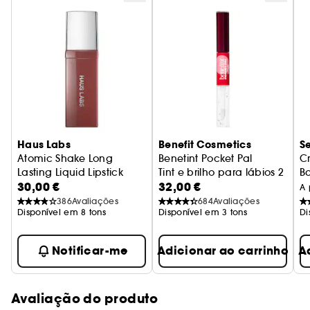
Haus Labs
Benefit Cosmetics
S
Atomic Shake Long
Benetint Pocket Pal
C
Lasting Liquid Lipstick
Tint e brilho para lábios 2 em 
B
30,00 €
32,00 €
Batom com acabamento lacado
A 
386
Avaliações
684
Avaliações
Disponível em 8 tons
Disponível em 3 tons
Di
Notificar-me
Adicionar ao carrinho
A
Avaliação do produto