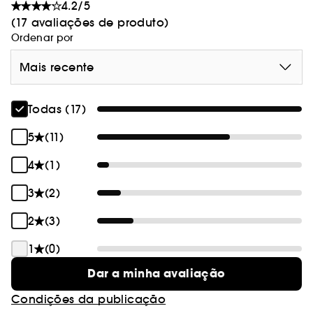
4.2/5
(17 avaliações de produto)
Ordenar por
Mais recente
Todas (17)
5
(11)
4
(1)
3
(2)
2
(3)
1
(0)
Dar a minha avaliação
Condições da publicação