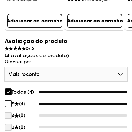
e um rastro persistente de almíscar.
Adicionar ao carrinho
Adicionar ao carrinho
A
Avaliação do produto
5/5
(4 avaliações de produto)
Ordenar por
Mais recente
Todas (4)
5
(4)
4
(0)
3
(0)