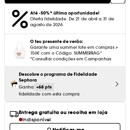
Cuidado corporal perfumado
Leite desmaquilhante
Perfume fresco
Brilho & suavidade
Creme com cor
Óleo desmaquilhante
Gel de barbear e loção pós-barba
frizz
PHLUR
Coffrets de rosto
Utensílios de beleza rosto
Tratamento anti-vermelhidão
Rare Beauty
Ver tudo
Tratamento rosto parafarmácia
Acessórios maquilhagem
Óleos e difusores
Cuidado de unhas
Westman Atelier
Até -50%* última oportunidade!
Água micelar
Perfume amadeirado
Cuidado do couro cabeludo
Leite desmaquilhante
Cabelo sem brilho
Prada Beauty
Utensílios e acessórios de limpeza
Oferta fidelidade. De 21 de abril a 31 de
Tratamento minimizador dos poros
Rem Beauty
Cremes de olhos
agosto de 2026.
Ver tudo
Tratamento Sephora Collection
Try me
Toalhitas desmaquilhantes
Perfume com baunilha
Volume
Westman Atelier
Pinças
Tratamento reafirmante e lifting
Sephora Collection
Limpeza & esfoliantes
Corpo parafarmácia
Perfume doce
Coloração
O teu presente de verão:
Tratamento purificante e matificante
Yepoda
Hidratantes
Garante uma summer tote em compras >
Tratamento parafarmácia
Protetor solar cabelo
150€ com o Código: SUMMERBAG*
*Consultar condições em Campanhas
Anti-idade
Solares parafarmácia
Anti-caspa
Descobre o programa de Fidelidade
Sephora
+68 pts
Ganha
fidelidade com esta compra
Entrega gratuita ou recolha em loja
Indisponível
Notificar-me