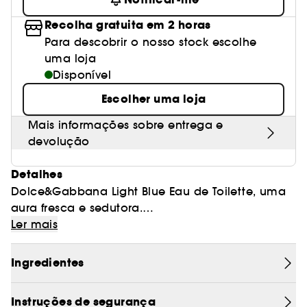
Recolha gratuita em 2 horas
Para descobrir o nosso stock escolhe
uma loja
Disponível
Escolher uma loja
Mais informações sobre entrega e
devolução
Detalhes
Dolce&Gabbana Light Blue Eau de Toilette, uma
aura fresca e sedutora.
Uma fragrância criada por Olivier Cresp com
Ler mais
exclusividade para Dolce&Gabbana.
Ingredientes
Este conjunto contém:
Light Blue EDT 100ml
Instruções de segurança
Tamanho de viagem 10ml