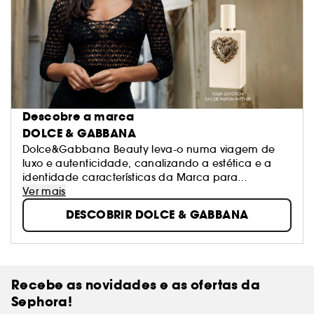
Descobre a marca
DOLCE & GABBANA
Dolce&Gabbana Beauty leva-o numa viagem de
luxo e autenticidade, canalizando a estética e a
identidade características da Marca para
fragrâncias e fórmulas de maquilhagem
Ver mais
essencialmente criativas que irradiam beleza.
DESCOBRIR DOLCE & GABBANA
Recebe as novidades e as ofertas da
Sephora!