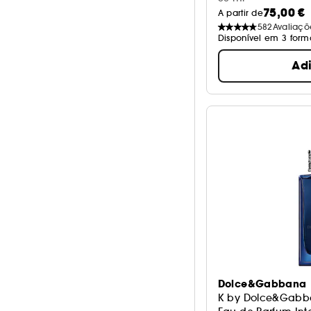
75,00 €
A partir de
582
Avaliaçõ
Disponível em 3 form
Ad
Dolce&Gabbana
K by Dolce&Gab