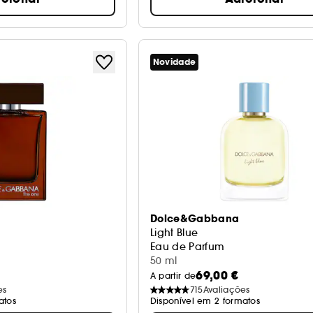
Novidade
Dolce&Gabbana
Light Blue
Eau de Parfum
50 ml
69,00 €
A partir de
es
715
Avaliações
atos
Disponível em 2 formatos