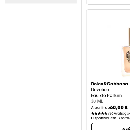
2/5
32
-46.5
1
Não
36
Branco
0
1/5
32
Castanho
0
Laranja
0
Preto
0
Rosa
0
Transparente
0
Ver mais
Dolce&Gabbana
Devotion
Eau de Parfum
30 ML
60,00 €
A partir de
736
Avaliaçõ
Disponível em 3 form
Ad