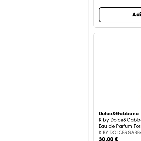
Ad
Dolce&Gabbana
K by Dolce&Gab
Eau de Parfum Fo
K BY DOLCE&GABBA
30,00 €
ML