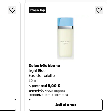
Preço top
Dolce&Gabbana
Light Blue
Eau de Toilette
30 ml
45,00 €
A partir de
772
Avaliações
Disponível em 4 formatos
Adicionar