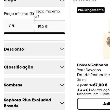
Pré-lançamento
Preço máximo
Preço mínimo (€)
(€)
Desconto
-20.7
1
Dolce&Gabbana
Classificação
Your Devotion
-24.2
1
Eau de Parfum Int
30 ml
5/5
2
-25%
2
Sombras
67,00 €
A partir de
666
Avaliaçõ
4/5
31
-32
1
Disponível em 3 form
Azul
0
Sephora Plus Excluded
3/5
32
-44.3
1
Ad
Brands
Bege
0