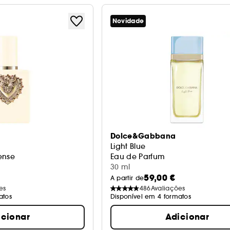
Novidade
Dolce&Gabbana
Light Blue
ense
Eau de Parfum
30 ml
59,00 €
A partir de
es
486
Avaliações
atos
Disponível em 4 formatos
icionar
Adicionar