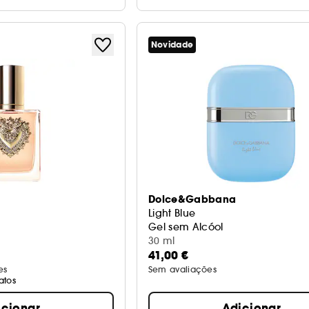
Novidade
Dolce&Gabbana
Light Blue
Gel sem Alcóol
30 ml
41,00 €
es
Sem avaliações
atos
icionar
Adicionar