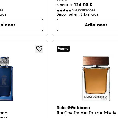
124,00 €
A partir de
es
484
Avaliações
atos
Disponível em 2 formatos
icionar
Adicionar
Promo
Dolce&Gabbana
bana
The One For MenEau de Toilette