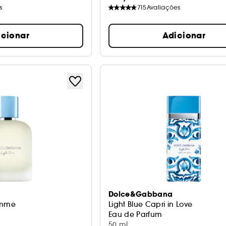
s
715
Avaliações
icionar
Adicionar
Dolce&Gabbana
omme
Light Blue Capri in Love
Eau de Parfum
50 ml