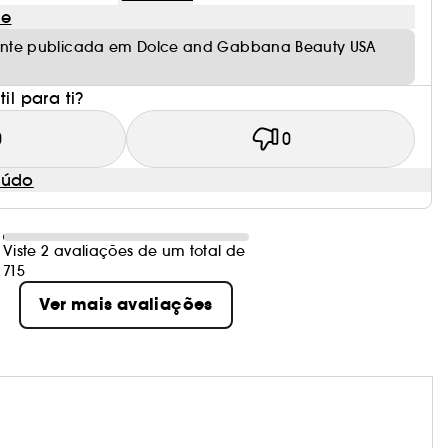
le
mente publicada em Dolce and Gabbana Beauty USA
il para ti?
0
0
eúdo
Viste 2 avaliações de um total de
715
Ver mais avaliações