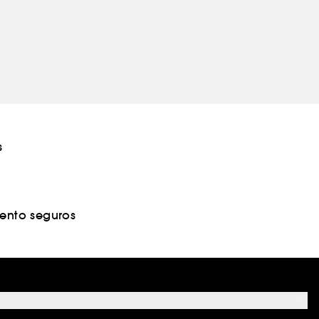
s
nto seguros