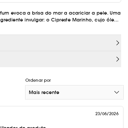
um evoca a brisa do mar a acariciar a pele. Uma
rediente invulgar: o Cipreste Marinho, cujo óleo
 água do mar. As notas aromáticas combinam-se
escura masculina autêntica.
ados do líquido, com linhas elegantes e detalhes
a cerâmica da costa de Amalfi, é completada
rada.
Ordenar por
da por Alberto Morillas exclusivamente para a
Mais recente
da Calábria.
23/06/2026