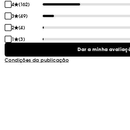
4
(162)
3
(49)
2
(4)
1
(3)
Dar a minha avaliaç
Condições da publicação