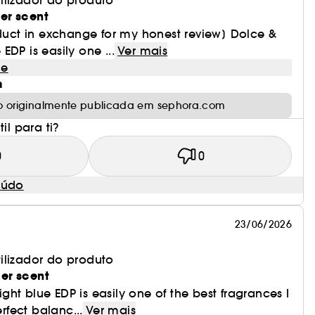
ilizador do produto
 salinas graças ao Cipreste Marinho.
er scent
oduct in exchange for my honest review] Dolce &
DP is easily one ...
Ver mais
adeira de Cedro, criando uma composição
le
m
o originalmente publicada em sephora.com
il para ti?
0
0
eúdo
23/06/2026
ilizador do produto
er scent
ht blue EDP is easily one of the best fragrances I
erfect balanc...
Ver mais