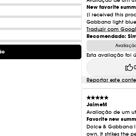
Avaliação de um ut
O coração revela um acorde de notas aromáticas e
New favorite summ
[I received this pr
NOTAS DE BASE
Gabbana light blue E
A fragrância termina com uma base sensual de M
Traduzir com Goog
refinada, amadeirada e moderna.
Recomendado: Si
Avaliaçã
ão
Esta avaliação foi út
Reportar este cont
JaimeM
Avaliação de um ut
Favorite new summ
Dolce & Gabbana lig
own. It strikes the p