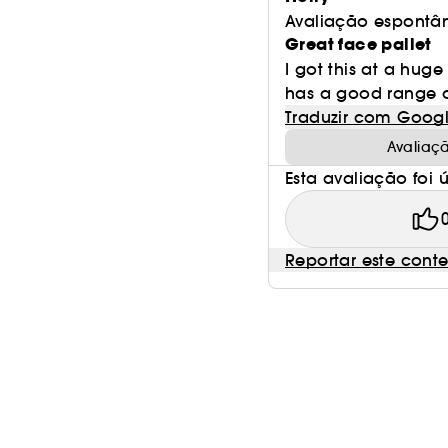
Avaliação espontâ
Great face pallet
I got this at a hug
has a good range of
Traduzir com Goog
Avaliaç
Esta avaliação foi út
Reportar este cont