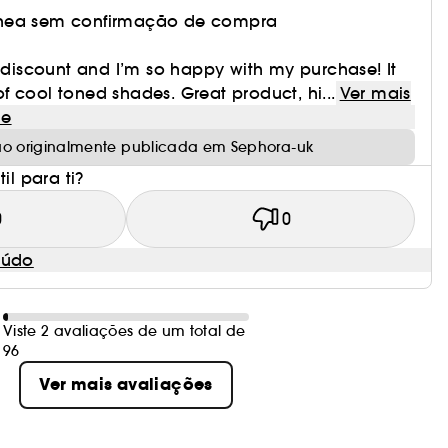
nea sem confirmação de compra
e discount and I’m so happy with my purchase! It
 cool toned shades. Great product, hi...
Ver mais
le
ão originalmente publicada em Sephora-uk
il para ti?
0
0
eúdo
Viste 2 avaliações de um total de
96
Ver mais avaliações