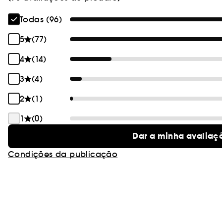
Todas (96)
5
(77)
4
(14)
3
(4)
2
(1)
1
(0)
Dar a minha avaliaç
Condições da publicação