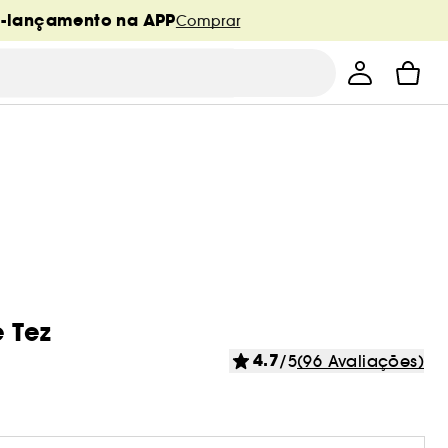
é-lançamento na APP
Comprar
e Tez
4.7
/5
(96 Avaliações)