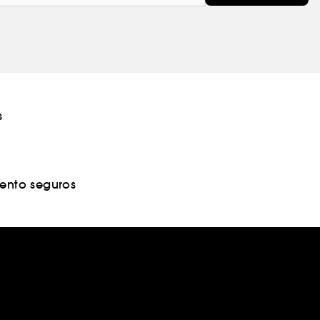
s
nto seguros