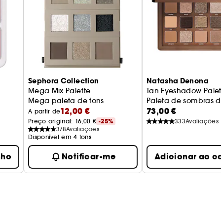
SOMBRAS:
Estes 5 tons são tonalidades novinhas em
Com um rosa metálico claro, um rosa cintilante e t
terás todas as tonalidades necessárias para criar u
Sephora Collection
Natasha Denona
à noite.
Mega Mix Palette
Tan Eyeshadow Palet
Mega paleta de tons
Paleta de sombras 
12,00 €
73,00 €
ador
A partir de
Preço original: 
16,00 €
-25%
333
Avaliações
378
Avaliações
Disponível em 4 tons
nho
Notificar-me
Adicionar ao c