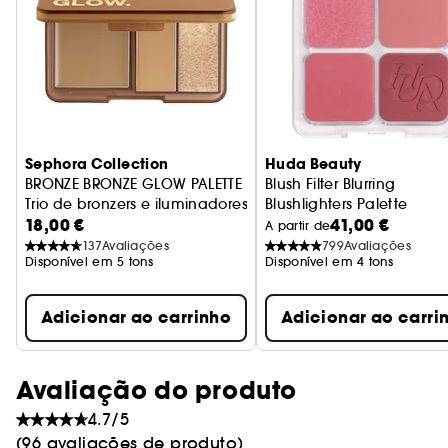
Sephora Collection
Huda Beauty
BRONZE BRONZE GLOW PALETTE
Blush Filter Blurring
Trio de bronzers e iluminadores multitexturas
Blushlighters Palette
18,00 €
41,00 €
Paleta de blush e ilumin
A partir de
137
Avaliações
799
Avaliações
Disponível em 5 tons
Disponível em 4 tons
Adicionar ao carrinho
Adicionar ao carri
Avaliação do produto
4.7/5
(96 avaliações de produto)