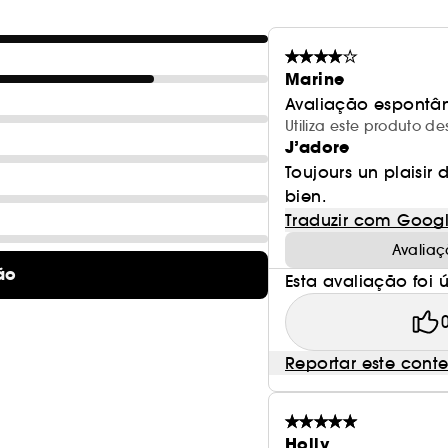
Marine
Avaliação espontâ
Utiliza este produto 
J’adore
Toujours un plaisir d
bien.
Traduzir com Goog
Avaliaç
ão
Esta avaliação foi út
Reportar este cont
Holly