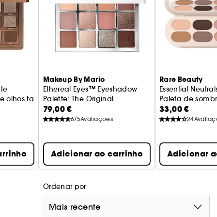
 folha.
rês tons mate em beringela, fúcsia e nu rosado,
m look subtil durante o dia ou uns olhos sedutores
Makeup By Mario
Rare Beauty
te
Ethereal Eyes™ Eyeshadow
Essential Neutral
de olhos tamanho médio
Palette: The Original
Paleta de sombr
79,00 €
33,00 €
Paleta de sombras para os olhos
675
Avaliações
24
Avaliaç
arrinho
Adicionar ao carrinho
Adicionar a
Ordenar por
Mais recente