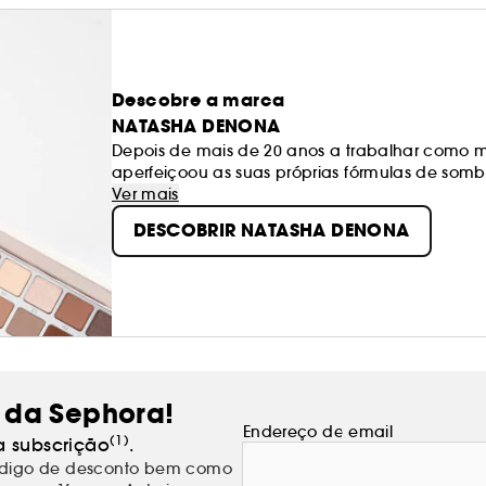
Descobre a marca
NATASHA DENONA
Depois de mais de 20 anos a trabalhar como
aperfeiçoou as suas próprias fórmulas de somb
As sombras de Natasha Denona ainda são feitas
Ver mais
rapidamente se tornaram ícones da beleza nos E
DESCOBRIR NATASHA DENONA
Estas sombras com pigmentos prensados de alta
para todos, maquilhadores e viciados em bele
 da Sephora!
Endereço de email
(1)
a subscrição
.
código de desconto bem como