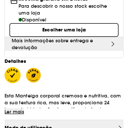
Para descobrir o nosso stock escolhe
uma loja
Disponível
Escolher uma loja
Mais informações sobre entrega e
devolução
Detalhes
Esta Manteiga corporal cremosa e nutritiva, com
a sua textura rica, mas leve, proporciona 24
horas de hidratação. A sua fórmula funde-se
Ler mais
instantaneamente para uma pele intensamente
nutrida, mais suave e protegida da secura
Modo de utilização