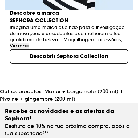
Descobre a marca
SEPHORA COLLECTION
Imagina uma marca que não para a investigação
de inovações e descobertas que melhoram o teu
quotidiano de beleza... Maquilhagem, acessórios,
banho e tratamento: Sephora Collection oferece
Ver mais
produtos excitantes, texturas e cores. Os nossos
Descobrir Sephora Collection
produtos estão na vanguarda das tendências e são
sempre de qualidade. Sê livre para criares os teus
próprios visuais e mudar quando te apetecer!
Outros produtos:
Monoi + bergamote (200 ml)
|
Pivoine + gingembre (200 ml)
Recebe as novidades e as ofertas da
Sephora!
Desfruta de 10% na tua próxima compra, após a
(1)
tua subscrição
.