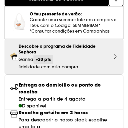
Cuidado corporal perfumado
Leite desmaquilhante
Perfume fresco
Brilho & suavidade
Creme com cor
Óleo desmaquilhante
Gel de barbear e loção pós-barba
frizz
PHLUR
Coffrets de rosto
Utensílios de beleza rosto
Tratamento anti-vermelhidão
Tarte
Ver tudo
Tratamento rosto parafarmácia
Acessórios maquilhagem
Óleos e difusores
Cuidado de unhas
Westman Atelier
O teu presente de verão:
Água micelar
Perfume amadeirado
Cuidado do couro cabeludo
Leite desmaquilhante
Cabelo sem brilho
Prada Beauty
Utensílios e acessórios de limpeza
Garante uma summer tote em compras >
Tratamento minimizador dos poros
Rare Beauty
Cremes de olhos
Ver tudo
150€ com o Código: SUMMERBAG*
Tratamento Sephora Collection
Try me
Toalhitas desmaquilhantes
Perfume com baunilha
Volume
Westman Atelier
Pinças
*Consultar condições em Campanhas
Tratamento reafirmante e lifting
Rem Beauty
Limpeza & esfoliantes
Corpo parafarmácia
Perfume doce
Coloração
Tratamento purificante e matificante
Descobre o programa de Fidelidade
Sephora Collection
Hidratantes
Tratamento parafarmácia
Sephora
Protetor solar cabelo
Yepoda
Anti-idade
+20 pts
Ganha
Solares parafarmácia
Anti-caspa
fidelidade com esta compra
Entrega ao domicílio ou ponto de
recolha
Entrega a partir de 4 agosto
Disponível
Recolha gratuita em 2 horas
Para descobrir o nosso stock escolhe
uma loja