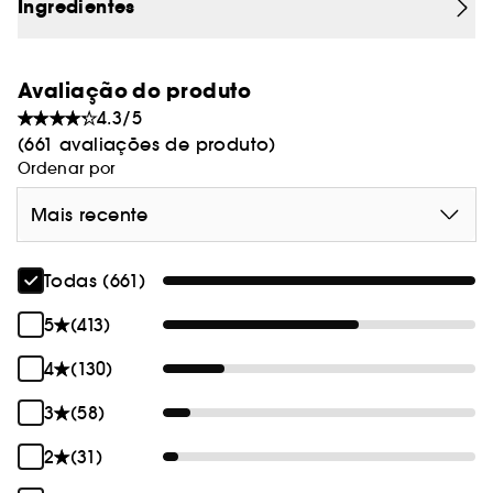
Ideal BYOMA para todos os tipos de pele.
Ingredientes
Vegan :
Produtos fabricados com ingredientes de
origem natural.
Avaliação do produto
4.3/5
(661 avaliações de produto)
Ordenar por
Mais recente
Todas (661)
5
(413)
4
(130)
3
(58)
2
(31)