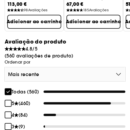
113,00 €
67,00 €
5
Sérum de noite
98
Avaliações
185
Avaliações
Adicionar ao carrinho
Adicionar ao carrinho
A
Avaliação do produto
4.8/5
(560 avaliações de produto)
Ordenar por
Mais recente
Todas (560)
5
(460)
4
(84)
3
(9)