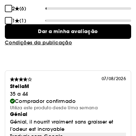
2
(6)
1
(1)
Dar a minha avaliação
Condições da publicação
07/08/2026
StellaM
35 a 44
Comprador confirmado
Utiliza este produto desde Uma semana
Génial
Génial, il nourrit vraiment sans graisser et
l’odeur est incroyable