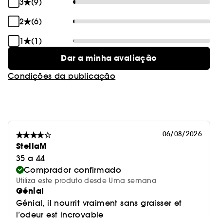
3
(9)
2
(6)
1
(1)
Dar a minha avaliação
Condições da publicação
06/08/2026
StellaM
35 a 44
Comprador confirmado
Utiliza este produto desde Uma semana
Génial
Génial, il nourrit vraiment sans graisser et
l’odeur est incroyable