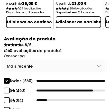
28,00 €
23,00 €
Sérum
A partir de
A partir de
A 
291
Avaliações
2061
Avaliações
Disponível em 2 formatos
Disponível em 2 formatos
Di
Adicionar ao carrinho
Adicionar ao carrinho
A
Avaliação do produto
4.8/5
(560 avaliações de produto)
Ordenar por
Mais recente
Todas (560)
5
(460)
4
(84)