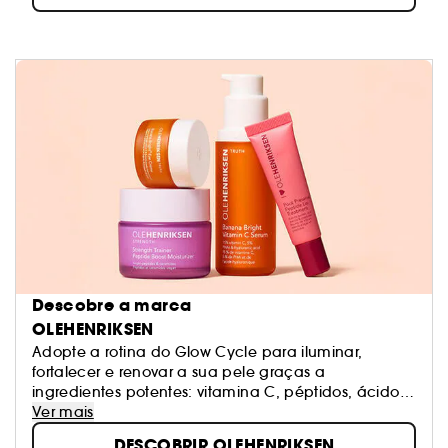
Descobre a marca
OLEHENRIKSEN
Adopte a rotina do Glow Cycle para iluminar,
fortalecer e renovar a sua pele graças a
ingredientes potentes: vitamina C, péptidos, ácidos
e retinol.
Ver mais
DESCOBRIR OLEHENRIKSEN