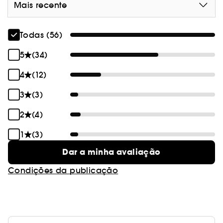
Mais recente
Sabe mais sobre Clean at Sephora
(AQUÍ)
Vegan :
Produtos fabricados com ingredientes de
Todas (56)
origem natural.
5
(34)
4
(12)
3
(3)
2
(4)
1
(3)
Dar a minha avaliação
Condições da publicação