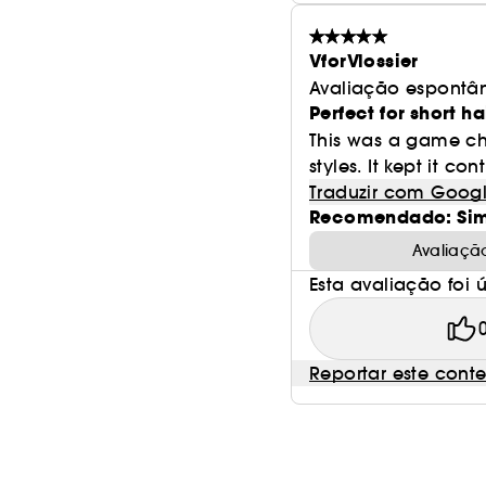
VforVlossier
Avaliação espontâ
Perfect for short ha
This was a game ch
styles. It kept it c
Traduzir com Goog
Recomendado: Si
Avaliaçã
Esta avaliação foi út
Reportar este cont