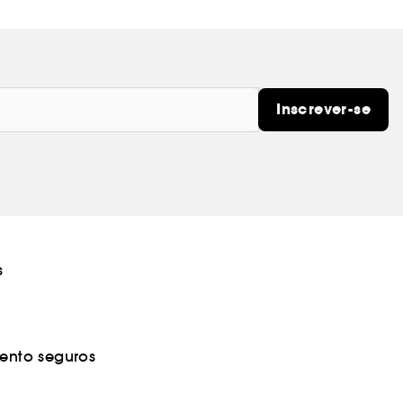
Inscrever-se
s
nto seguros