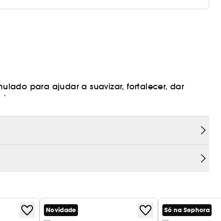
mulado para ajudar a suavizar, fortalecer, dar
micos.
a um relatório de teste
Novidade
Só na Sephora