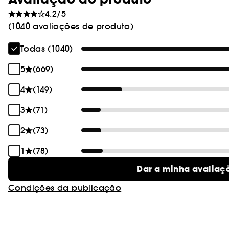
4.2/5
(1040 avaliações de produto)
Todas (1040)
5
(669)
4
(149)
3
(71)
2
(73)
1
(78)
Dar a minha avaliaç
Condições da publicação