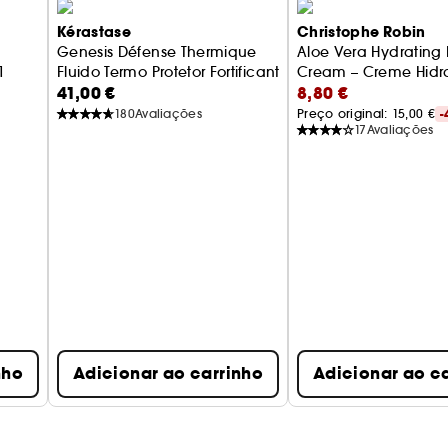
Kérastase
Christophe Robin
Genesis Défense Thermique
Aloe Vera Hydrating 
Sabe mais sobre Clean at Sephora
(AQUÍ)
1
Fluido Termo Protetor Fortificante
Cream – Creme Hidr
41,00 €
8,80 €
para Cabelo com Al
180
Avaliações
Preço original: 
15,00 €
-
17
Avaliações
nho
Adicionar ao carrinho
Adicionar ao c