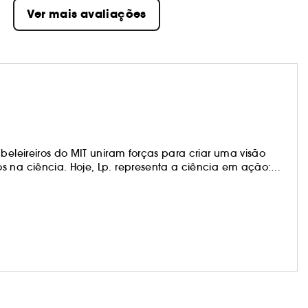
Ver mais avaliações
beleireiros do MIT uniram forças para criar uma visão
s na ciência. Hoje, Lp. representa a ciência em ação:
 entregamos resultados revolucionários para todos os