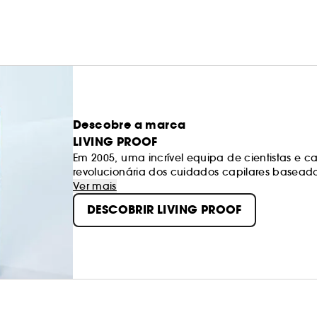
Descobre a marca
LIVING PROOF
Em 2005, uma incrível equipa de cientistas e ca
revolucionária dos cuidados capilares baseado
estamos na vanguarda da inovação científica e
Ver mais
tipos de cabelo.
DESCOBRIR LIVING PROOF