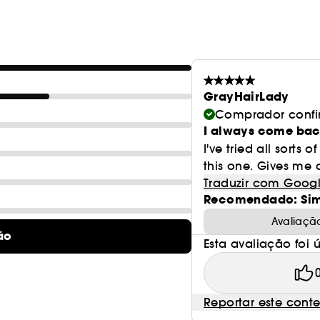
GrayHairLady
Comprador conf
I always come back
I've tried all sorts
this one. Gives me a
Traduzir com Goog
Recomendado: Si
Avaliaçã
ão
Esta avaliação foi út
Reportar este cont