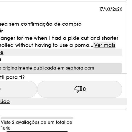
17/03/2026
nea sem confirmação de compra
ir
anger for me when I had a pixie cut and shorter
ontrolled without having to use a poma...
Ver mais
le
m
o originalmente publicada em sephora.com
il para ti?
0
0
eúdo
Viste 2 avaliações de um total de
1040