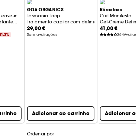
GOA ORGANICS
Kérastase
Leave-in
Tasmania Loop
Curl Manifesto
atante
Tratamento capilar com definição de caracóis e an
Gel-Creme Defin
29,00 €
41,00 €
oé Vera
41.3%
Sem avaliações
264
Avali
arrinho
Adicionar ao carrinho
Adicionar a
Ordenar por