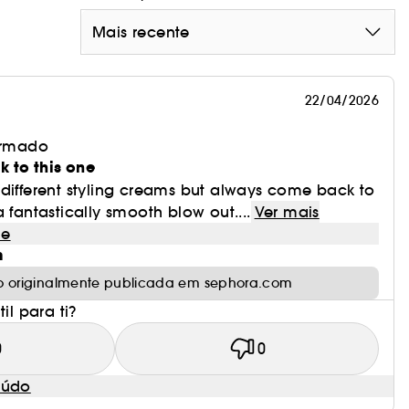
Mais recente
22/04/2026
irmado
 to this one
 of different styling creams but always come back to
 fantastically smooth blow out....
Ver mais
le
m
o originalmente publicada em sephora.com
il para ti?
0
0
eúdo