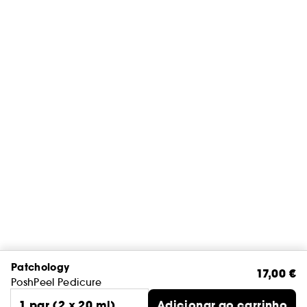
Patchology
17,00 €
PoshPeel Pedicure
1 par (2 x 20 ml)
Adicionar ao carrinho