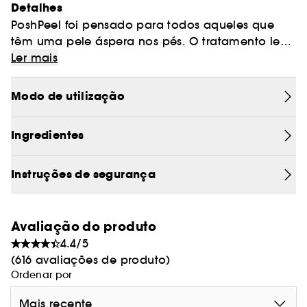
Detalhes
PoshPeel foi pensado para todos aqueles que
têm uma pele áspera nos pés. O tratamento leva
cerca de 60 minutos, e irá ajudar a remover as
Ler mais
células mortas e a atenuar os calos.
Modo de utilização
Ingredientes
Instruções de segurança
Avaliação do produto
4.4/5
(616 avaliações de produto)
Ordenar por
Mais recente