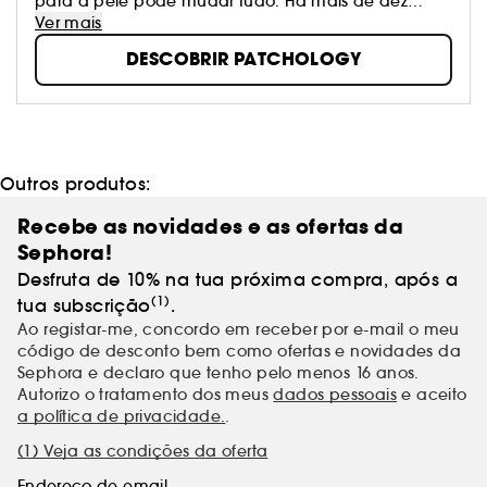
para a pele pode mudar tudo. Há mais de dez
anos, a equipa fundadora começou a desenvolver
Ver mais
tecnologias de patch para o domínio médico.
DESCOBRIR PATCHOLOGY
Atualmente, a marca continua a expandia esta
especialização para criar produtos que trabalham
mais depressa nas zonas direcionadas. Patchology
criou produtos que acompanham os teus horários,
quando tens apenas 5 minutos ou quando tens
tempo para abrandar e divertir-te. Qualquer que
Outros produtos:
seja a tua velocidade, os produtos responderão não
só ás suas promessas, mas também à tua vida. A
Recebe as novidades e as ofertas da
inspiração da marca: "a beleza ao seu ritmo".
Sephora!
Desfruta de 10% na tua próxima compra, após a
(1)
tua subscrição
.
Ao registar-me, concordo em receber por e-mail o meu
código de desconto bem como ofertas e novidades da
Sephora e declaro que tenho pelo menos 16 anos.
Autorizo o tratamento dos meus
dados pessoais
e aceito
a política de privacidade.
.
(1) Veja as condições da oferta
Endereço de email