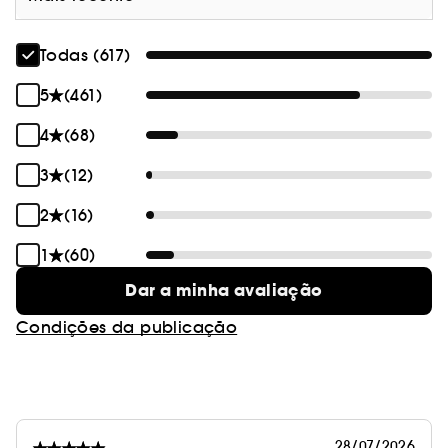
Todas (617)
5
(461)
4
(68)
3
(12)
2
(16)
1
(60)
Dar a minha avaliação
Condições da publicação
28/07/2026