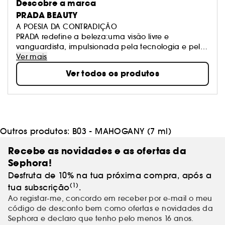
Descobre a marca
PRADA BEAUTY
A POESIA DA CONTRADIÇÃO
PRADA redefine a beleza:uma visão livre e
vanguardista, impulsionada pela tecnologia e pela
criatividade mais pura. Bonito. Revelador.
Ver mais
Inesperado.
Ver todos os produtos
Outros produtos:
B03 - MAHOGANY (7 ml)
Recebe as novidades e as ofertas da
Sephora!
Desfruta de 10% na tua próxima compra, após a
(1)
tua subscrição
.
Ao registar-me, concordo em receber por e-mail o meu
código de desconto bem como ofertas e novidades da
Sephora e declaro que tenho pelo menos 16 anos.