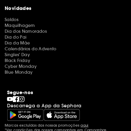
Novidades
Saldos
Maquilhagem
Dia dos Namorados
Dia do Pai
Dia da Mãe
Calendários do Advento
Singles' Day
Black Friday
Cyber Monday
Blue Monday
Segue-nos
Descarrega a App da Sephora
Marcas excluídas das nossas promoções
aqui
Menções adicionais
*Ver condições das nossas campanhas em
Campanhas