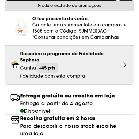
Cuidado corporal perfumado
Leite desmaquilhante
Perfume fresco
Brilho & suavidade
Creme com cor
Óleo desmaquilhante
Gel de barbear e loção pós-barba
frizz
PHLUR
Coffrets de rosto
Utensílios de beleza rosto
Produto excluído de promoções
Tratamento anti-vermelhidão
Tarte
Ver tudo
Tratamento rosto parafarmácia
Acessórios maquilhagem
Óleos e difusores
Cuidado de unhas
Westman Atelier
Água micelar
Perfume amadeirado
Cuidado do couro cabeludo
Leite desmaquilhante
Cabelo sem brilho
O teu presente de verão:
Prada Beauty
Utensílios e acessórios de limpeza
Tratamento minimizador dos poros
Rare Beauty
Cremes de olhos
Garante uma summer tote em compras >
Ver tudo
Tratamento Sephora Collection
Try me
Toalhitas desmaquilhantes
Perfume com baunilha
Volume
150€ com o Código: SUMMERBAG*
Westman Atelier
Pinças
Tratamento reafirmante e lifting
Rem Beauty
Limpeza & esfoliantes
*Consultar condições em Campanhas
Corpo parafarmácia
Perfume doce
Coloração
Tratamento purificante e matificante
Sephora Collection
Hidratantes
Descobre o programa de Fidelidade
Tratamento parafarmácia
Protetor solar cabelo
Sephora
Yepoda
Anti-idade
Solares parafarmácia
+45 pts
Ganha
Anti-caspa
fidelidade com esta compra
Entrega gratuita ou recolha em loja
Entrega a partir de 4 agosto
Disponível
Recolha gratuita em 2 horas
Para descobrir o nosso stock escolhe
uma loja