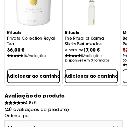
Rituals
Rituals
M
Private Collection Royal
The Ritual of Karma
B
Tea
Sticks Perfumados
P
36,00 €
17,00 €
5
Vela Perfumada
A partir de
18
Avaliações
5
Avaliações
Pr
Disponível em 3 formatos
66
Adicionar ao carrinho
Adicionar ao carrinho
Avaliação do produto
4.8/5
(40 avaliações de produto)
Ordenar por