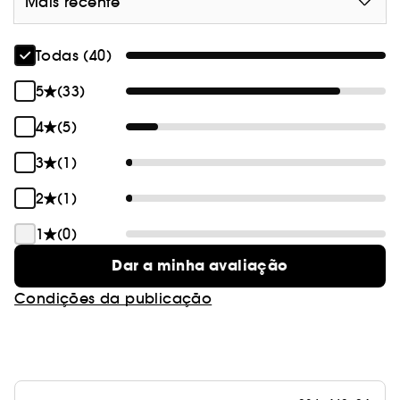
Mais recente
Todas (40)
5
(33)
4
(5)
3
(1)
2
(1)
1
(0)
Dar a minha avaliação
Condições da publicação