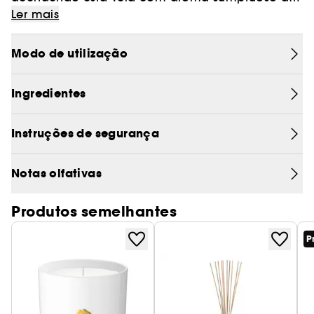
nossa Private Collection. À base da fragrância
Ler mais
floral e mística do âmbar. A sua fragrância
calmante pode ajudar a relaxar até 60 horas.
Modo de utilização
Ingredientes
Instruções de segurança
Notas olfativas
Produtos semelhantes
P