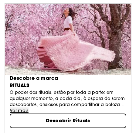
Descobre a marca
RITUALS
O poder dos rituais, estão por toda a parte: em
qualquer momento, a cada dia, à espera de serem
descobertos, ansiosos para compartilhar a beleza
que possuem. São os momentos aparentemente
Ver mais
sem significado que todos tendemos a ignorar. A
Descobrir Rituals
Rituals mostra-lhe estes momentos e lembra-o de os
viver com alegria. Conhece todas as coleções,
assim como os exclusivos Sephora.