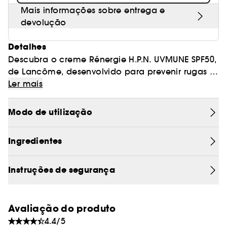
Mais informações sobre entrega e
devolução
Detalhes
Descubra o creme Rénergie H.P.N. UVMUNE SPF50,
de Lancôme, desenvolvido para prevenir rugas e
manchas escuras, graças à elevada proteção
Ler mais
SPF50 contra os raios UV e aos poderosos
péptidos anti-idade. A sua fórmula atua contra
Modo de utilização
os raios UVA longos, os principais responsáveis
dos sinais do fotoenvelhecimento, como o
Ingredientes
aparecimento de manchas, perda de firmeza e
rídulas.
Instruções de segurança
Este creme inovador combina mais de 300 tipos
de péptidos, ácido hialurónico e niacinamida,
para uma ação anti-idade completa.
Avaliação do produto
4.4/5