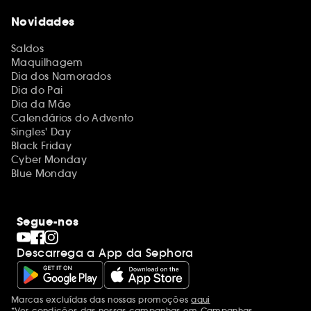
Novidades
Saldos
Maquilhagem
Dia dos Namorados
Dia do Pai
Dia da Mãe
Calendários do Advento
Singles' Day
Black Friday
Cyber Monday
Blue Monday
Segue-nos
Descarrega a App da Sephora
Marcas excluídas das nossas promoções
aqui
Menções adicionais
*Ver condições das nossas campanhas em
Campanhas