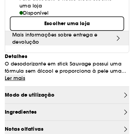
uma loja
Disponível
Escolher uma loja
Mais informações sobre entrega e
devolução
Detalhes
O desodorizante em stick Sauvage possui uma
fórmula sem álcool e proporciona à pele uma
sensação de frescura instantânea para um bem-
Ler mais
estar prolongado.
Um desodorizante de perfume subtil que revela
Modo de utilização
as notas frescas e amadeiradas de Sauvage.
Ideal para o uso quotidiano, o desodorizante em
Ingredientes
stick Sauvage intensifica o rasto da Eau de
Toilette Sauvage.
O desodorizante em stick Sauvage deixa a pele
Notas olfativas