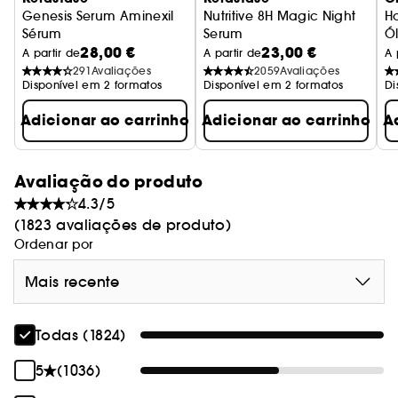
Genesis Serum Aminexil
Nutritive 8H Magic Night
Ho
Sérum
Serum
Ó
28,00 €
23,00 €
Sérum
A partir de
A partir de
A 
291
Avaliações
2059
Avaliações
Disponível em 2 formatos
Disponível em 2 formatos
Di
Adicionar ao carrinho
Adicionar ao carrinho
A
Avaliação do produto
4.3/5
(1823 avaliações de produto)
Ordenar por
Mais recente
Todas (1824)
5
(1036)