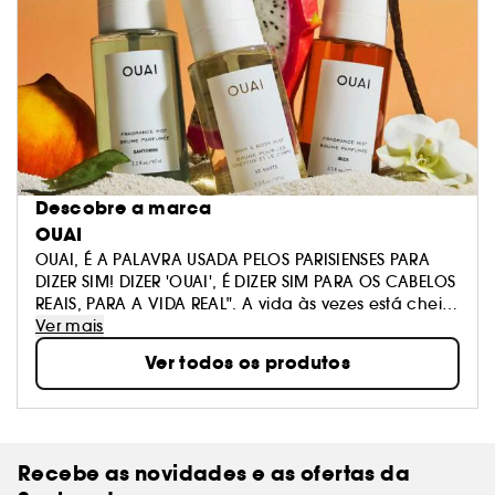
Descobre a marca
OUAI
OUAI, É A PALAVRA USADA PELOS PARISIENSES PARA
DIZER SIM! DIZER 'OUAI', É DIZER SIM PARA OS CABELOS
REAIS, PARA A VIDA REAL". A vida às vezes está cheia
de obstáculos, é por isso que acreditamos que a
Ver mais
beleza deve ser fácil. Seu banheiro está prestes a se
Ver todos os produtos
tornar muito chique.
Recebe as novidades e as ofertas da