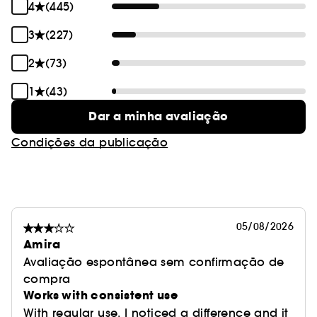
4
(445)
3
(227)
2
(73)
1
(43)
Dar a minha avaliação
Condições da publicação
05/08/2026
Amira
Avaliação espontânea sem confirmação de
compra
Works with consistent use
With regular use, I noticed a difference and it