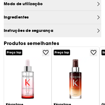
crescimento do cabelo.
Modo de utilização
Ingredientes
Instruções de segurança
Produtos semelhantes
Preço top
Preço top
S
Kérastase
Kérastase
G