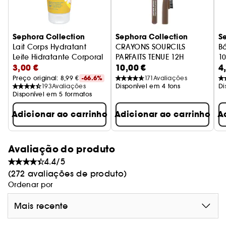
Prolonga o prazer com a gama de banho da
SEPHORA COLLECTION
Rende-te aos aromas das nossas brumas
Sephora Collection
Sephora Collection
S
perfumadas para o corpo, e completa o teu
Lait Corps Hydratant
CRAYONS SOURCILS
B
ritual de bem-estar com o Gel de banho-duche
Leite Hidratante Corporal
PARFAITS TENUE 12H
1
de espuma, o Leite de corpo hidratante ou ainda
3,00 €
10,00 €
4
Longa Duração
com a Bomba de banho efervescente!
Preço original: 
8,99 €
-66.6%
171
Avaliações
193
Avaliações
Disponível em 4 tons
Di
Disponível em 5 formatos
Adicionar ao carrinho
Adicionar ao carrinho
A
Avaliação do produto
4.4/5
(272 avaliações de produto)
Ordenar por
Mais recente