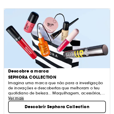
Descobre a marca
SEPHORA COLLECTION
Imagina uma marca que não para a investigação
de inovações e descobertas que melhoram o teu
quotidiano de beleza... Maquilhagem, acessórios,
banho e tratamento: Sephora Collection oferece
Ver mais
produtos excitantes, texturas e cores. Os nossos
Descobrir Sephora Collection
produtos estão na vanguarda das tendências e são
sempre de qualidade. Sê livre para criares os teus