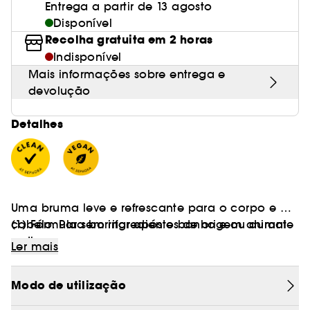
Entrega a partir de 13 agosto
Disponível
Recolha gratuita em 2 horas
Indisponível
Mais informações sobre entrega e
devolução
Detalhes
Uma bruma leve e refrescante para o corpo e o
cabelo. Para borrifar após o banho e ou durante
(1) Fórmula sem ingredientes de origem animal
o dia.
Ler mais
Oferece à tua pele uma água fresca
UM PACOTE DESENVOLVIDO DE UMA FORMA
Modo de utilização
delicadamente perfumada.
RESPONSÁVEL
O nosso frasco é feito de 64% de plástico
Sabe mais sobre Clean at Sephora
(AQUÍ)
A nossa bruma perfumada para o corpo e