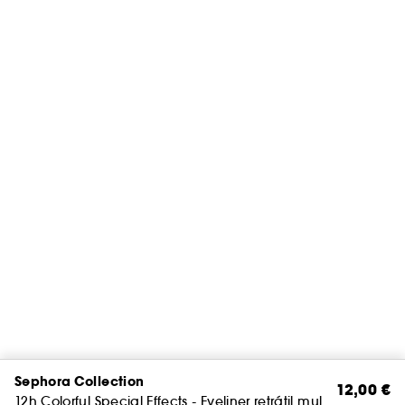
Sephora Collection
12,00 €
12h Colorful Special Effects - Eyeliner retrátil multicromático