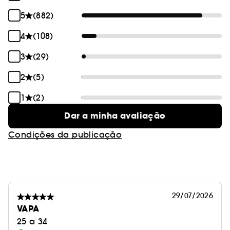
origem natural.
5
(882)
4
(108)
3
(29)
2
(5)
1
(2)
Dar a minha avaliação
Condições da publicação
29/07/2026
VAPA
25 a 34