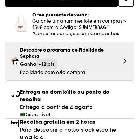
Cuidado corporal perfumado
Leite desmaquilhante
Perfume fresco
Brilho & suavidade
Creme com cor
Óleo desmaquilhante
Gel de barbear e loção pós-barba
frizz
PHLUR
Coffrets de rosto
Utensílios de beleza rosto
Tratamento anti-vermelhidão
Tarte
Ver tudo
Tratamento rosto parafarmácia
Acessórios maquilhagem
Óleos e difusores
Cuidado de unhas
Westman Atelier
O teu presente de verão:
Água micelar
Perfume amadeirado
Cuidado do couro cabeludo
Leite desmaquilhante
Cabelo sem brilho
Prada Beauty
Utensílios e acessórios de limpeza
Garante uma summer tote em compras >
Tratamento minimizador dos poros
Rare Beauty
Cremes de olhos
Ver tudo
150€ com o Código: SUMMERBAG*
Tratamento Sephora Collection
Try me
Toalhitas desmaquilhantes
Perfume com baunilha
Volume
Westman Atelier
Pinças
*Consultar condições em Campanhas
Tratamento reafirmante e lifting
Rem Beauty
Limpeza & esfoliantes
Corpo parafarmácia
Perfume doce
Coloração
Tratamento purificante e matificante
Descobre o programa de Fidelidade
Sephora Collection
Hidratantes
Tratamento parafarmácia
Sephora
Protetor solar cabelo
Yepoda
Anti-idade
+12 pts
Ganha
Solares parafarmácia
Anti-caspa
fidelidade com esta compra
Entrega ao domicílio ou ponto de
recolha
Entrega a partir de 4 agosto
Disponível
Recolha gratuita em 2 horas
Para descobrir o nosso stock escolhe
uma loja