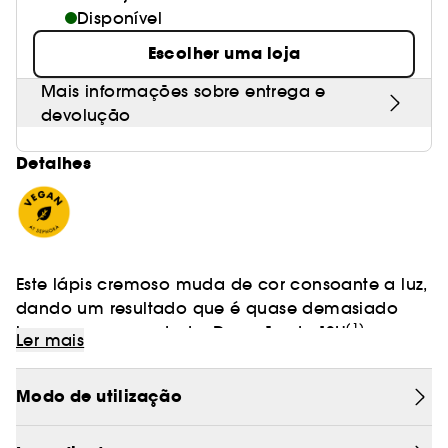
Disponível
Escolher uma loja
Mais informações sobre entrega e
devolução
Detalhes
Este lápis cremoso muda de cor consoante a luz,
dando um resultado que é quase demasiado
(1)
bom para ser verdade. Duração de 12H
.
Ler mais
- Acabamento: Duocromático.
Modo de utilização
- Textura: Creme.