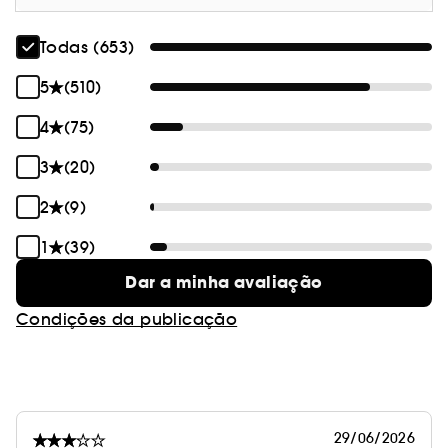
Todas (653)
5
(510)
4
(75)
3
(20)
2
(9)
1
(39)
Dar a minha avaliação
Condições da publicação
29/06/2026