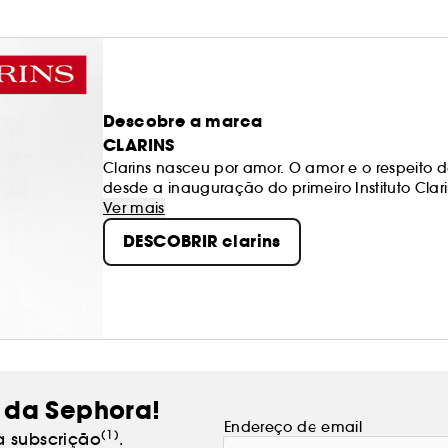
Descobre a marca
CLARINS
Clarins nasceu por amor. O amor e o respeito d
desde a inauguração do primeiro Instituto Clari
trabalha incansavelmente para oferecer a toda
Ver mais
milhões de clientes fiéis e, para a marca, cad
DESCOBRIR clarins
 da Sephora!
Endereço de email
(1)
a subscrição
.