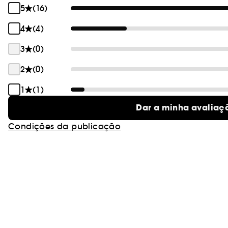
5
(16)
4
(4)
3
(0)
2
(0)
1
(1)
Dar a minha avaliaç
Condições da publicação