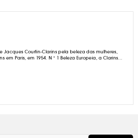
e Jacques Courtin-Clarins pela beleza das mulheres,
ns em Paris, em 1954. N ° 1 Beleza Europeia, a Clarins
s as mulheres o melhor da natureza. A Clarins tem
a um é único.