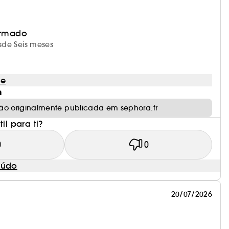
irmado
esde Seis meses
le
m
ão originalmente publicada em sephora.fr
il para ti?
0
0
eúdo
20/07/2026