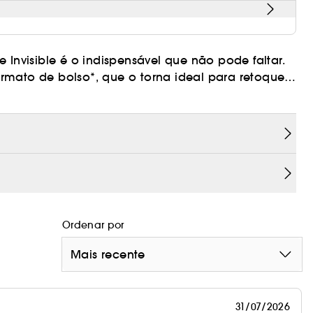
 Invisible é o indispensável que não pode faltar.
rmato de bolso*, que o torna ideal para retoques
 *pequeno Com um único gesto, protege
om precisão, uma textura invisível e não
e, pode ser aplicado mesmo sobre a
 aveludado. A sua fórmula incorpora o [Solar
o espetro contra os raios UVA/UVB e a luz azul,
osto por um poderoso duo de extrato de cacau
antirrugas, antimanchas e antioxidante.
Ordenar por
Mais recente
31/07/2026