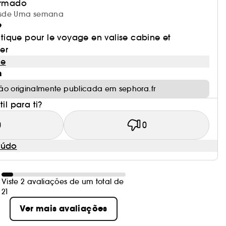
irmado
 desde Uma semana
e
ratique pour le voyage en valise cabine et
er
le
m
ão originalmente publicada em sephora.fr
il para ti?
0
0
eúdo
Viste 2 avaliações de um total de
21
Ver mais avaliações