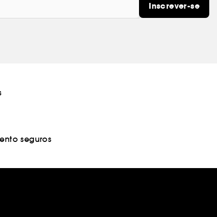
Inscrever-se
s
nto seguros