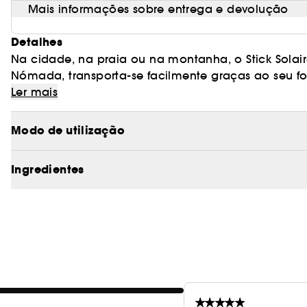
Mais informações sobre entrega e devolução
Detalhes
Na cidade, na praia ou na montanha, o Stick Solaire
Nómada, transporta-se facilmente graças ao seu fo
rápidos. A sua aplicação é rápida e ultraprática.
Ler mais
eficazmente as zonas sensíveis expostas e aplica, c
gordurosa. Graças ao seu acabamento transparent
Modo de utilização
maquilhagem sem a mover e deixa um toque seco e
Protect Complex] que garante uma proteção de larg
Ingredientes
graças à sua combinação de filtros solares. Comp
bio e derivado de vitaminas, também oferece ação 