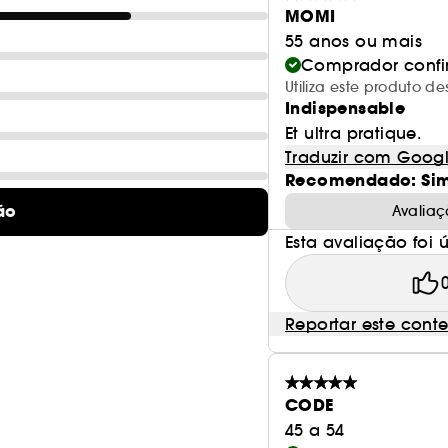
MOMI
55 anos ou mais
Comprador conf
Utiliza este produto d
Indispensable
Et ultra pratique.
Traduzir com Goog
Recomendado: Si
ão
Avaliaç
Esta avaliação foi út
Reportar este cont
CODE
45 a 54