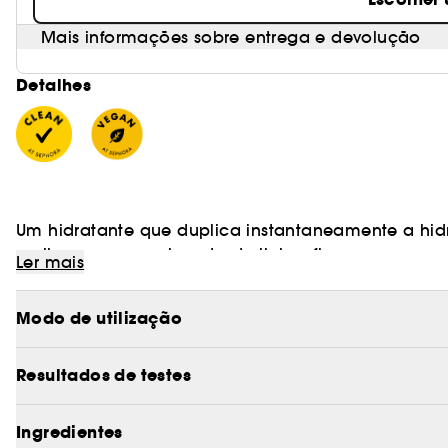
Mais informações sobre entrega e devolução
Detalhes
Um hidratante que duplica instantaneamente a hid
melhora o aparecimento de linhas finas e rugas a
Ler mais
hidratação da pele durante todo o dia.
Modo de utilização
Este hidratante firma gradualmente a pele, hidrat
de nutrição da pele ao longo do dia. Formulado c
ceramidas, aminoácidos, colagénio e ácido hialur
Resultados de testes
Porquê reforçar a sua barreira cutânea?
Ingredientes