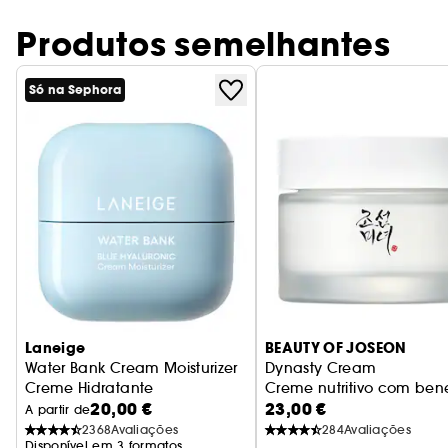
Produtos semelhantes
Só na Sephora
Laneige
BEAUTY OF JOSEON
Water Bank Cream Moisturizer
Dynasty Cream
Creme Hidratante
Creme nutritivo com bene
20,00 €
23,00 €
A partir de
2368
Avaliações
284
Avaliações
Disponível em 3 formatos