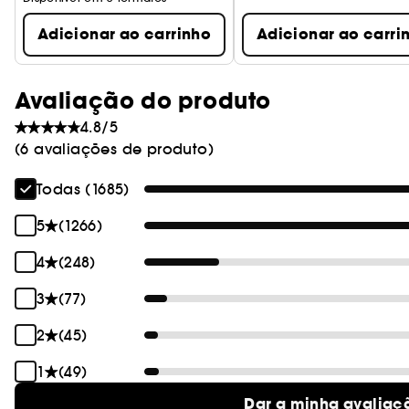
Adicionar ao carrinho
Adicionar ao carri
Avaliação do produto
4.8/5
(6 avaliações de produto)
Todas (1685)
5
(1266)
4
(248)
3
(77)
2
(45)
1
(49)
Dar a minha avaliaç