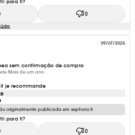
il para ti?
0
0
eúdo
09/07/2026
nea sem confirmação de compra
desde Mais de um ano
uit je recommande
le
m
ão originalmente publicada em sephora.fr
il para ti?
0
0