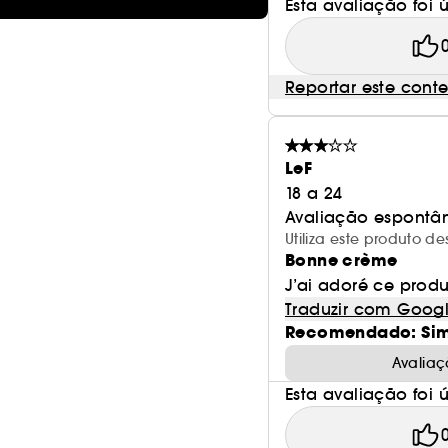
Esta avaliação foi út
Reportar este cont
LeF
18 a 24
Avaliação espontâ
Utiliza este produto 
Bonne crème
J’ai adoré ce prod
Traduzir com Goog
Recomendado: Si
Avaliaç
Esta avaliação foi út