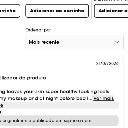
 a dar à pele uma aparência mais saudável
arrinho
Adicionar ao carrinho
Adicionar a
Ordenar por
Mais recente
 reduziu a pela seca
estaurada e com mais elasticidade.
21/07/2026
e deu á pele um aspeto mais saudável.
ilizador do produto
ng leaves your skin super healthy looking feels
e my makeup and at night before bed i...
Ver mais
rigem natural.
le
m
o originalmente publicada em sephora.com