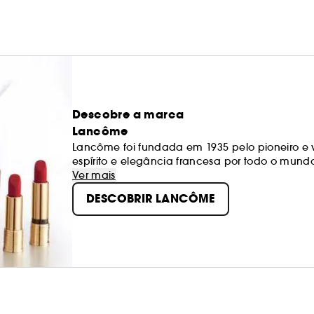
Descobre a marca
Lancôme
Lancôme foi fundada em 1935 pelo pioneiro e v
espírito e elegância francesa por todo o mu
essência da beleza e graciosidade francesa. 
Ver mais
cada mulher a possibilidade de florescer e ab
DESCOBRIR LANCÔME
da idade ou da cor da pele.