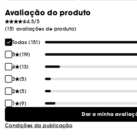
Avaliação do produto
4.5/5
(151 avaliações de produto)
Todas (151)
5
(119)
4
(13)
3
(5)
2
(5)
1
(9)
Dar a minha avaliaç
Condições da publicação