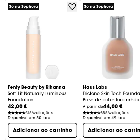
Só na Sephora
Só na Sephora
Fenty Beauty by Rihanna
Haus Labs
Soft' Lit Naturally Luminous
Triclone Skin Tech Founda
Foundation
Base de cobertura médi
42,00 €
44,00 €
Base
A partir de
315
Avaliações
855
Avaliações
Disponível em 50 tons
Disponível em 49 tons
Adicionar ao carrinho
Adicionar ao carri