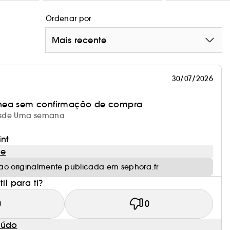
Ordenar por
Mais recente
30/07/2026
nea sem confirmação de compra
 desde Uma semana
int
le
ão originalmente publicada em sephora.fr
il para ti?
0
0
eúdo