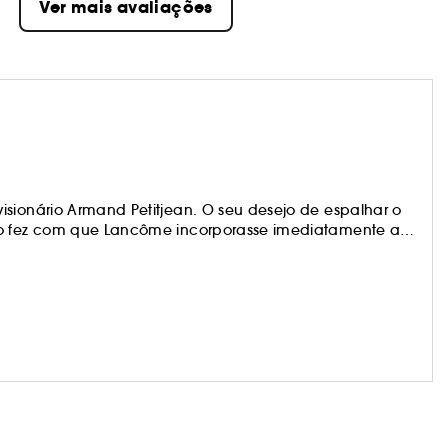
Ver mais avaliações
isionário Armand Petitjean. O seu desejo de espalhar o
ndo fez com que Lancôme incorporasse imediatamente a
Hoje, mais do que nunca, a marca pretende oferecer a
raçar a sua beleza e a feminilidade, independentemente