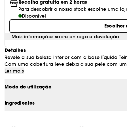
Recolha gratuita em 2 horas
Para descobrir o nosso stock escolhe uma loj
Disponível
Escolher
Mais informações sobre entrega e devolução
Detalhes
Revele a sua beleza interior com a base líquida Te
Com uma cobertura leve deixa a sua pele com uma
luminosidade natural. Altamente concentrada em 
Ler mais
uniforme, lisa e hidratada até 18h.
Com uma fórmula sem oleos e sem perfume,a base T
Modo de utilização
um acabamento radiante e perfeito.
Ingredientes