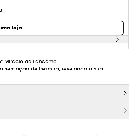
a
 uma loja
int Miracle de Lancôme.
 sensação de frescura, revelando a sua
água, promove o resultado de uma pele mais
eint Miracle é a ideal para obter uma tez com