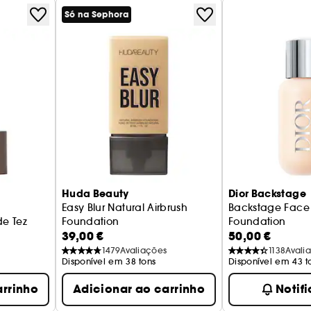
Só na Sephora
Huda Beauty
Dior Backstage
Easy Blur Natural Airbrush
Backstage Face
de Tez
Foundation
Foundation
39,00 €
50,00 €
Base
Base de Rosto e
1479
Avaliações
1138
Avali
Disponível em 38 tons
Disponível em 43 t
arrinho
Adicionar ao carrinho
Notif