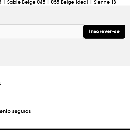
5
|
Sable Beige 045
|
055 Beige Ideal
|
Sienne 13
Inscrever-se
s
nto seguros