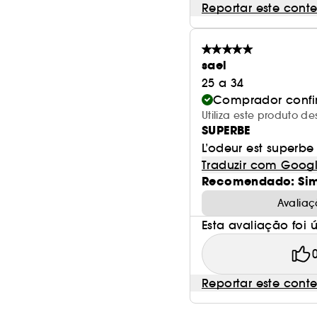
Reportar este cont
sael
25 a 34
Comprador conf
Utiliza este produto 
SUPERBE
L’odeur est superbe
Traduzir com Goog
Recomendado: Si
Avaliaç
Esta avaliação foi út
Reportar este cont