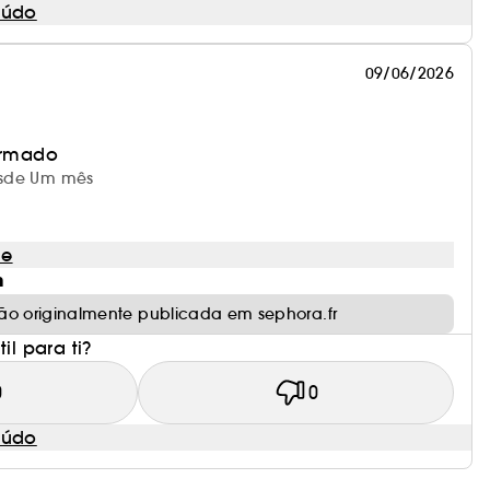
eúdo
09/06/2026
irmado
desde Um mês
le
m
ão originalmente publicada em sephora.fr
il para ti?
0
0
eúdo