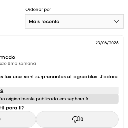
Ordenar por
Mais recente
23/06/2026
irmado
 desde Uma semana
 textures sont surprenantes et agreables. J’adore
le
ão originalmente publicada em sephora.fr
il para ti?
0
0