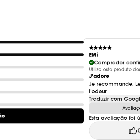
• Creme rico e aveludado
• Não oleoso
Espuma hidratante para o corpo (150 ml)
• Absorção rápida
• Acalma a pele desidratada
EMi
Mini sticks perfumados (70 ml)
Comprador conf
• Difusão natural do aroma
Utiliza este produto
• Notas florais revigorantes
J’adore
Je recommande. Les
Vela perfumada (140 g)
l’odeur
• Cera natural
Traduzir com Goog
Avaliaç
Bolsa de viagem
ão
Esta avaliação foi út
• Exclusividade Sephora