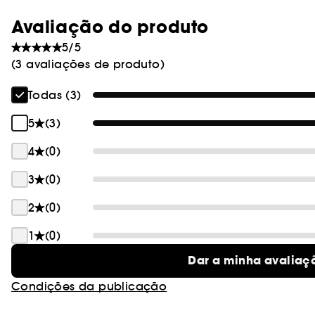
Avaliação do produto
5/5
(3 avaliações de produto)
Todas (3)
5
(3)
4
(0)
3
(0)
2
(0)
1
(0)
Dar a minha avaliaç
Condições da publicação