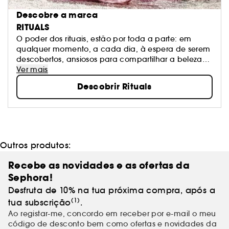
Descobre a marca
RITUALS
O poder dos rituais, estão por toda a parte: em
qualquer momento, a cada dia, à espera de serem
descobertos, ansiosos para compartilhar a beleza
que possuem. São os momentos aparentemente
Ver mais
sem significado que todos tendemos a ignorar. A
Descobrir Rituals
Rituals mostra-lhe estes momentos e lembra-o de os
viver com alegria. Conhece todas as coleções,
assim como os exclusivos Sephora.
Outros produtos:
Recebe as novidades e as ofertas da
Sephora!
Desfruta de 10% na tua próxima compra, após a
(1)
tua subscrição
.
Ao registar-me, concordo em receber por e-mail o meu
código de desconto bem como ofertas e novidades da