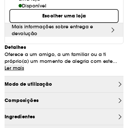
Disponível
Escolher uma loja
Mais informações sobre entrega e
devolução
Detalhes
Oferece a um amigo, a um familiar ou a ti
próprio(a) um momento de alegria com este
pequeno coffret de oferta The Ritual of Sakura,
Ler mais
disponível em exclusivo na Sephora! Descobre
uma espuma de duche, um óleo de duche, um
Modo de utilização
creme corporal e uma bruma perfumada para o
corpo e o cabelo. Vive cada dia como um novo
Composições
começo com estes produtos formulados a partir
de ingredientes delicados como as flores de
cerejeira e o leite de arroz. Reutiliza este
Ingredientes
elegante coffret de oferta para guardar