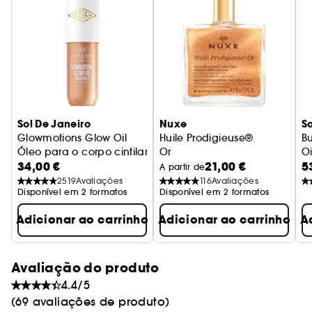
• 98 % de ingredientes de origem natural
Sol De Janeiro
Nuxe
So
Glowmotions Glow Oil
Huile Prodigieuse®
B
Óleo para o corpo cintilante e nutritivo
Or
Oi
34,00 €
21,00 €
5
Ó
A partir de
2519
Avaliações
116
Avaliações
Disponível em 2 formatos
Disponível em 2 formatos
Adicionar ao carrinho
Adicionar ao carrinho
A
Avaliação do produto
4.4/5
(69 avaliações de produto)