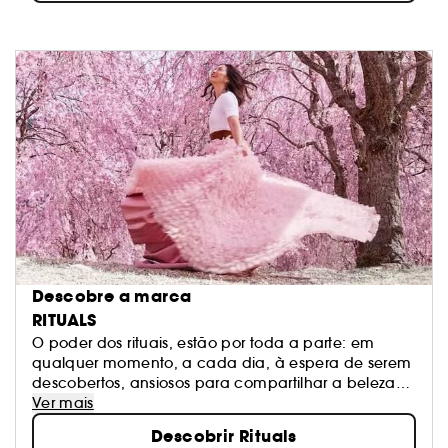
Descobre a marca
RITUALS
O poder dos rituais, estão por toda a parte: em
qualquer momento, a cada dia, à espera de serem
descobertos, ansiosos para compartilhar a beleza
que possuem. São os momentos aparentemente
Ver mais
sem significado que todos tendemos a ignorar. A
Descobrir Rituals
Rituals mostra-lhe estes momentos e lembra-o de os