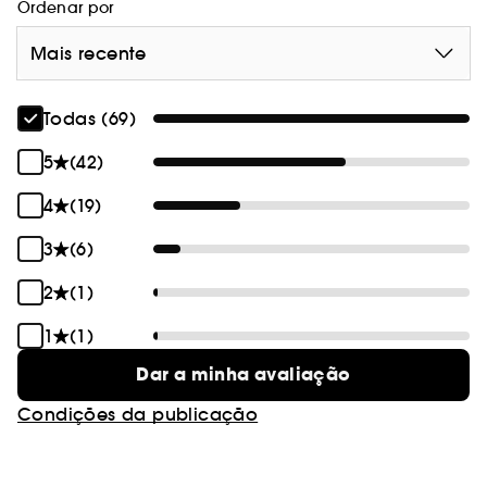
Ordenar por
Mais recente
Todas (69)
5
(42)
4
(19)
3
(6)
2
(1)
1
(1)
Dar a minha avaliação
Condições da publicação