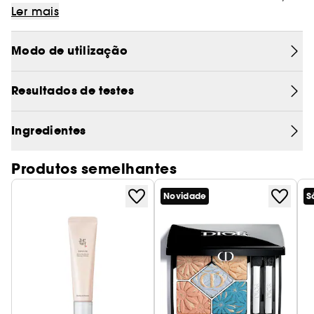
Ler mais
este gel-creme ajuda a reduzir visivelmente os sinais de
fadiga (papos e olheiras) instantaneamente e dia após dia.
Tipo de pele:
Normal, Oleosa, Mista, Seca
Modo de utilização
A sua textura em gel funciona com a ponta crio-metálica
para ajudar o olhar a parecer instantaneamente
Textura:
Creme Gel
descongestionado e adapta-se perfeitamente a esta parte
Resultados de testes
do rosto que muitas vezes parece inchada. Os sinais de
Utilização:
Todos os dias, de manhã e à noite.
fadiga são minimizados, as linhas finas são visivelmente
Ingredientes
suavizadas.
O que o torna tão especial?
Produtos semelhantes
Alisa visivelmente as linhas finas ao redor do contorno dos
Novidade
S
olhos.
Minimiza o inchaço e as olheiras.
Ilumina a área dos olhos.
Proteção antipoluição.