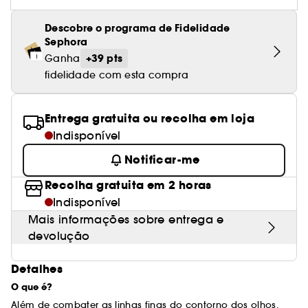
Cuidado corporal perfumado
Leite desmaquilhante
Perfume fresco
Brilho & suavidade
Creme com cor
Óleo desmaquilhante
Gel de barbear e loção pós-barba
frizz
PHLUR
Coffrets de rosto
Utensílios de beleza rosto
Tratamento anti-vermelhidão
Rare Beauty
Ver tudo
Tratamento rosto parafarmácia
Acessórios maquilhagem
Óleos e difusores
Cuidado de unhas
Descobre o programa de Fidelidade
Westman Atelier
Água micelar
Perfume amadeirado
Cuidado do couro cabeludo
Leite desmaquilhante
Cabelo sem brilho
Sephora
Prada Beauty
Utensílios e acessórios de limpeza
Tratamento minimizador dos poros
Rem Beauty
Cremes de olhos
+39 pts
Ganha
Ver tudo
Tratamento Sephora Collection
Try me
Toalhitas desmaquilhantes
Perfume com baunilha
Volume
Westman Atelier
Pinças
fidelidade com esta compra
Tratamento reafirmante e lifting
Sephora Collection
Limpeza & esfoliantes
Corpo parafarmácia
Perfume doce
Coloração
Tratamento purificante e matificante
Yepoda
Hidratantes
Entrega gratuita ou recolha em loja
Tratamento parafarmácia
Protetor solar cabelo
Indisponível
Anti-idade
Solares parafarmácia
Anti-caspa
Notificar-me
Recolha gratuita em 2 horas
Indisponível
Mais informações sobre entrega e
devolução
Detalhes
O que é?
Além de combater as linhas finas do contorno dos olhos,