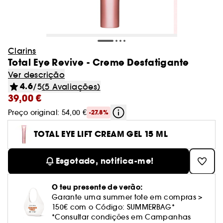
Cabelo
Produtos ao melhor preço
Charlotte Tilbury
Novidade! Caudalie
After sun
Olhos
Best Skin Ever Shade Finder
Blush
Máscaras
Adelgaçantes e tonificantes
Localizador de pincéis
Caudalie
Desodorizantes
Ver tudo
Ver tudo
Ver tudo
Olhos
Tipo de tratamento
Coffrets perfumes
Cabelo
Sephora Collection
Coffrets banho e corpo
Gisou
Dior
Novidade! Nuxe
Autobronzeadores & bronzeadores
Lábios
Dior Backstage Shade Finder
Ver tudo
Styling
Presentes por compra
Bases
Champô
Anti-estrias
Glowery
Pés
Batons
Protetores solares rosto
Máscaras
Glow Recipe
Ver tudo
Ver tudo
Ver tudo
Ver tudo
Minis
Pincéis e esponja
Perfumes senhora
Patches e mascaras
Higiene oral
Unhas
Erborian
Novidade! Merit
Desmaquilhantes
Fenty Beauty Shade Finder
Escovas & pentes
Clarins
Concealer & corretores
Amaciador
Ver tudo
GOA Organics
Mãos
-15%* primeira compra código:
Coffrets cabelo
Bálsamos
Autobronzeadores rosto
Séruns
Total Eye Revive - Creme Desfatigante
Haus Labs
Paletas
Olhos
Senhora
Champô
Rare Beauty
Aestura
Sobrancelhas
WELCOME
Ver tudo
Ver tudo
Ver tudo
Pranchas para alisar e encaracolar
Kits & paletas
Limpeza do rosto
Perfumes homem
Corpo
Essenciais para festivais
Corpo Sephora Collection
Ver descrição
Iluminadores
Cuidado sem passar por água
Spray
Le Monde Gourmand
Decote e busto
Gloss
After sun rosto
Limpeza do rosto
Tipo de cabelo
Huda Beauty
4.6
/5
(5 Avaliações)
Sombras
Creme de dia
Homem
Amaciador
Sol de Janeiro
Anua
Coffrets
Minis maquilhagem
Pincéis de tez
Eau de parfum
Secadores
39,00 €
Pré-base de maquilhagem e fixador
Sérum e óleo
Ver tudo
Ver tudo
Ver tudo
Gel
Ver tudo
Sobrancelhas
Tipo de necessidade
Lightinderm
Cremes & loções
Presentes por compra*
Perfumes para todos
Minis banho e corpo
Cream Lip Shade Finder
Pré-base de lábios e volumizador
Solares em stick e bálsamos
Creme de dia
Kayali
Máscara de pestanas
Sérum
Máscaras
Ver tudo
Por necessidade
Preço original: 54,00 €
Too Faced
Authentic Beauty Concept
-27.8%
Minis tratamento
Esponja de maquilhagem
Eau de toilette
Toucas e toalhas cabelo
Pós bronzeadores
Champô seco
Tez
Limpador facial
Eau de parfum
Cera
Acessórios
Medicube
Delineadores
Creme contorno olhos
Ver tudo
Ver tudo
Máscaras
Tendências Beleza
Kosas
Unhas
Perfumes recarregáveis
Casa
Lápis de olhos
Lábios
Acessórios
Cabelo seco & estragado
TOTAL EYE LIFT CREAM GEL 15 ML
Glowery
Minis fragrâncias
Perfume de cabelo
Ver tudo
Contouring
Cuidado coloração
Cabelo Sephora Collection
Olhos
Desmaquilhantes
Eau de toilette
Creme
Merit
Tratamento lábios
Máscaras & géis
Tratamento anti-rugas e anti-idade
Makeup by Mario
Eyeliner
Esfoliantes & peeling
Ver tudo
Cabelo fino
Ver tudo
Desmaquilhantes
Notas olfativas
GOA Organics
Coffrets tratamento
Minis cabelo
Eau de cologne
Esgotado, notifica-me!
Hidratação e nutrição
BB cream & CC cream
Perfumes de cabelo
Escova de limpeza
Eau de cologne
Mousse
Nuxe
Lápis & pós
Cuidado hidratante
Natasha Denona
Pestanas postiças
Creme de noite
Máscara em creme
Cabelo pintado
Produtos Lift & Firm
Lightinderm
Brumas perfumadas
Ver tudo
Ver tudo
Definição de caracóis e ondas
Coffret maquilhagem
Acessórios rosto
Pó matificante
Preços Top
Água micelar
Desodorizantes
Sérum
O teu presente de verão:
Nooance
Brow Bar Benefit
Tratamento anti-imperfeições
Tatcha
Óleo facial
Garante uma summer tote em compras >
Cabelo misto a oleoso
Séruns eficazes para as tuas necessidades
Nooance
Perfume sólido
Óleo desmaquilhante
Perfume floral
Queda de cabelo
Pó solto
150€ com o Código: SUMMERBAG*
Toalhitas desmaquilhantes
Sabonete e gel de banho
ONE/SIZE Beauty
Ver tudo
Ver tudo
Tratamento rosto homem
Maquilhagem Sephora Collection
Perfume de nicho
Tratamento anti-manchas
Tarte
*Consultar condições em Campanhas
Pestanas e sobrancelhas
Cabelo ondulado, encaracolado e com
Encontra o teu tom do Cream Lip Stain
ONE/SIZE Beauty