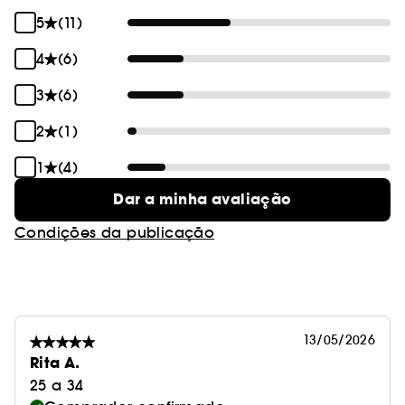
5
(11)
4
(6)
3
(6)
2
(1)
1
(4)
Dar a minha avaliação
Condições da publicação
13/05/2026
Rita A.
25 a 34