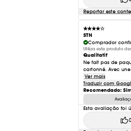
Reportar este cont
STN
Comprador conf
Utiliza este produto 
Qualitatif
Ne fait pas de paque
cartonné. Avec une b
Ver mais
Traduzir com Goog
Recomendado: Si
Avaliaç
Esta avaliação foi út