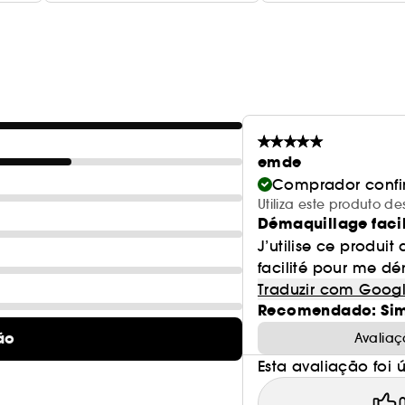
emde
Comprador conf
Utiliza este produto d
Démaquillage facil
J’utilise ce produi
facilité pour me dém
Traduzir com Goog
Recomendado: Si
ão
Avaliaç
Esta avaliação foi út