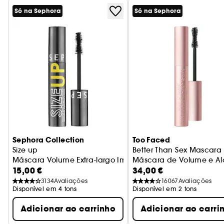
Só na Sephora
Só na Sephora
Sephora Collection
Too Faced
Size up
Better Than Sex Mascara
Máscara Volume Extra-largo Imediato
Máscara de Volume e A
15,00 €
34,00 €
3134
Avaliações
16067
Avaliações
Disponível em 4 tons
Disponível em 2 tons
Adicionar ao carrinho
Adicionar ao carri