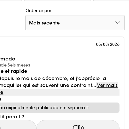
Ordenar por
Mais recente
05/08/2026
irmado
esde Seis meses
e et rapide
t depuis le mois de décembre, et j’apprécie la
aquiller qui est souvent une contraint...
Ver mais
le
m
ão originalmente publicada em sephora.fr
il para ti?
0
0