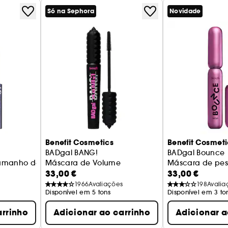
Só na Sephora
Novidade
Benefit Cosmetics
Benefit Cosmeti
BADgal BANG!
BADgal Bounce
viagem)
Tamanho de Viagem
Máscara de Volume
Máscara de pes
33,00 €
33,00 €
1966
Avaliações
198
Avalia
Disponível em 5 tons
Disponível em 3 to
arrinho
Adicionar ao carrinho
Adicionar a