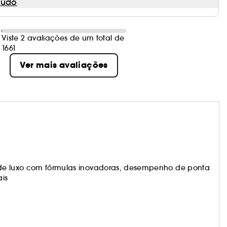
eúdo
Viste 2 avaliações de um total de
1661
Ver mais avaliações
 de luxo com fórmulas inovadoras, desempenho de ponta
is