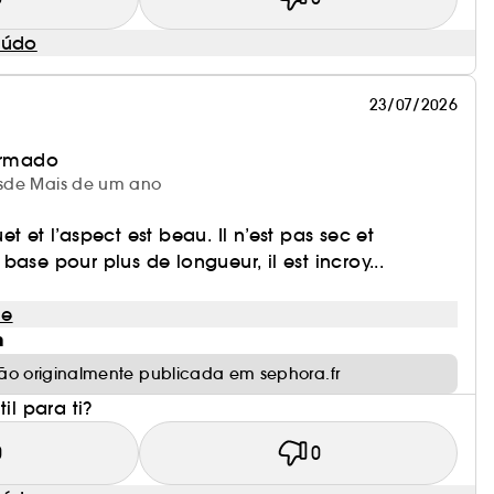
eúdo
23/07/2026
irmado
desde Mais de um ano
t et l’aspect est beau. Il n’est pas sec et
ase pour plus de longueur, il est incroy...
le
m
ão originalmente publicada em sephora.fr
il para ti?
0
0