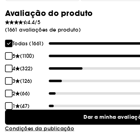
Avaliação do produto
4.4/5
(1661 avaliações de produto)
Todas (1661)
5
(1100)
4
(322)
3
(126)
2
(66)
1
(47)
Dar a minha avaliaç
Condições da publicação