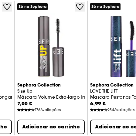
Só na Sephora
Só na Sephora
Sephora Collection
Sephora Collection
Size Up
LOVE THE LIFT
longamento
Máscara Volume Extra-largo Imediato (Tamanho de 
Mascara Pestanas 
7,00 €
6,99 €
176
Avaliações
954
Avaliações
nho
Adicionar ao carrinho
Adicionar ao c