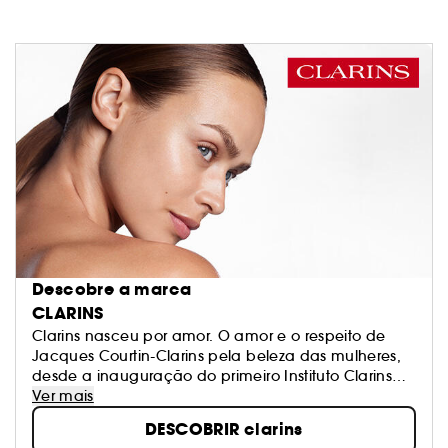
Descobre a marca
CLARINS
Clarins nasceu por amor. O amor e o respeito de
Jacques Courtin-Clarins pela beleza das mulheres,
desde a inauguração do primeiro Instituto Clarins
em Paris, em 1954. N ° 1 Beleza Europeia, a Clarins
Ver mais
trabalha incansavelmente para oferecer a todas as
DESCOBRIR clarins
mulheres o melhor da natureza. A Clarins tem