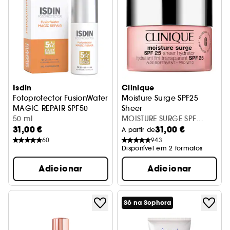
Isdin
Clinique
Fotoprotector FusionWater
Moisture Surge SPF25
MAGIC REPAIR SPF50
Sheer
Protetor solar facial
50 ml
Creme Hidratante Facial
MOISTURE SURGE SPF
31,00 €
31,00 €
30ML
A partir de
60
943
Disponível em 2 formatos
Adicionar
Adicionar
Só na Sephora