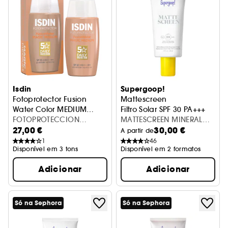
Isdin
Supergoop!
Fotoprotector Fusion
Mattescreen
Water Color MEDIUM
Filtro Solar SPF 30 PA+++
SPF50
Protetor solar facial com cor
FOTOPROTECCION
MATTESCREEN MINERAL
27,00 €
30,00 €
FUSION WATER BRONZE
SPF30 20ML
A partir de
1
46
Disponível em 3 tons
Disponível em 2 formatos
Adicionar
Adicionar
Só na Sephora
Só na Sephora