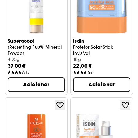
Supergoop!
Isdin
(Re)setting 100% Mineral
Protetor Solar Stick
Powder
Invisível
Pó com SPF 30 PA+++
4.25g
10g
37,00 €
22,00 €
33
2
Adicionar
Adicionar