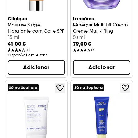
Clinique
Lancôme
Moisture Surge
Rénergie Multi Lift Cream
Hidratante com Cor e SPF 25
Creme Multi-lifting
15 ml
50 ml
41,00 €
79,00 €
50
17
Disponível em 4 tons
Adicionar
Adicionar
Só na Sephora
Só na Sephora