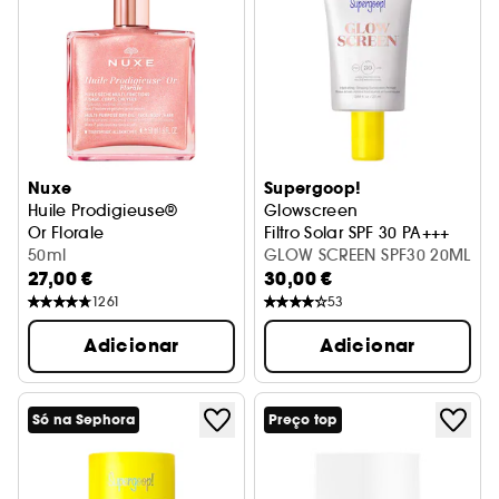
Nuxe
Supergoop!
Huile Prodigieuse®
Glowscreen
Or Florale
Filtro Solar SPF 30 PA+++
50ml
GLOW SCREEN SPF30 20ML
27,00 €
30,00 €
1261
53
Adicionar
Adicionar
Só na Sephora
Preço top