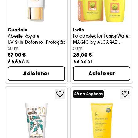
Guerlain
Isdin
Abeille Royale
Fotoprotector FusionWater
UV Skin Defense -Proteção da Juventude SPF 50 / PA ++++
MAGIC by ALCARAZ
50 ml
SPF50
Protetor solar facial
50ml
87,00 €
28,00 €
10
1
Adicionar
Adicionar
Só na Sephora