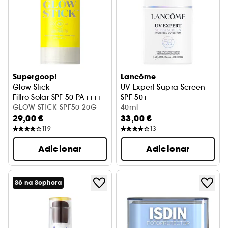
Supergoop!
Lancôme
Glow Stick
UV Expert Supra Screen
Filtro Solar SPF 50 PA++++
SPF 50+
GLOW STICK SPF50 20G
Sérum Invisível
40ml
29,00 €
33,00 €
119
13
Adicionar
Adicionar
Só na Sephora