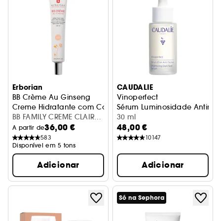
Erborian
CAUDALIE
BB Crème Au Ginseng
Vinoperfect
Creme Hidratante com Cor
Sérum Luminosidade Antima
BB FAMILY CREME CLAIR
30 ml
36,00 €
48,00 €
40ML R22
A partir de
583
10147
Disponível em 5 tons
Adicionar
Adicionar
Só na Sephora