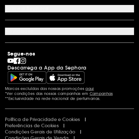
Cartão oferta digital
Programa de Fidelidade
Cartão oferta físico
Sobre a Sephora
Cartão oferta empresas
Site Map
Juntar Sephora
Contacta-nos
Sephora Prize 2026
Novidades
Blog Sephora
Lojas
Saldos
Os nossos compromissos
Maquilhagem
Internacional
Segue-nos
Dia dos Namorados
Descobrir a Sephora
Dia do Pai
Código promocional Sephora
Descarrega a App da Sephora
Dia da Mãe
Calendários do Advento
Singles' Day
Black Friday
Marcas excluídas das nossas promoções
aqui
Menções adicionais
Cyber Monday
*Ver condições das nossas campanhas em
Campanhas
Blue Monday
**Exclusividade na rede nacional de perfumarias.
Política de Privacidade e Cookies
Preferências de Cookies
Condições Gerais de Utilização
Condições Gerais de Venda