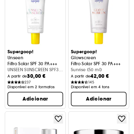
Supergoop!
Supergoop!
Unseen
Glowscreen
Filtro Solar SPF 30 PA+++
Filtro Solar SPF 30 PA+++
UNSEEN SUNSCREEN SPF30
Sunrise (50 ml)
30,00 €
42,00 €
20ML
A partir de
A partir de
237
145
Disponível em 2 formatos
Disponível em 4 tons
Adicionar
Adicionar