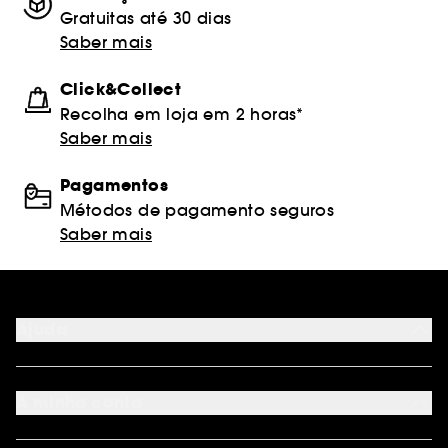
Gratuitas até 30 dias
Saber mais
Click&Collect
Recolha em loja em 2 horas*
Saber mais
Pagamentos
Métodos de pagamento seguros
Saber mais
Ajuda
FAQ
Métodos de pagamento
A minha conta
Condições de Entrega
Devoluções
Seguir encomenda