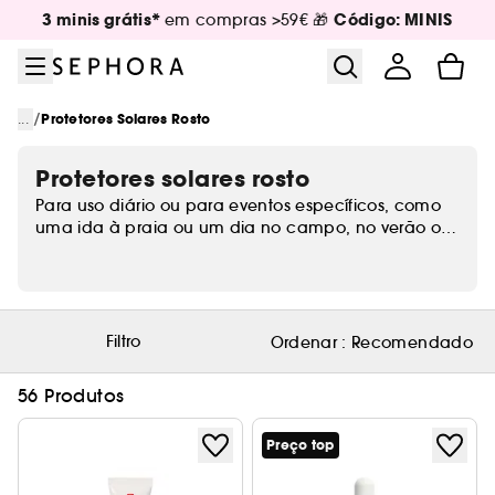
Ir para o menu
Ir para o conteúdo principal
Ir para o rodapé
3 minis grátis*
Código: MINIS
em compras >59€ 🎁
/
...
Protetores Solares Rosto
Protetores solares rosto
Para uso diário ou para eventos específicos, como
uma ida à praia ou um dia no campo, no verão ou
no inverno, o nosso rosto necessita de proteção
contra os raios UV. Com um ligeiro toque de cor ou
transparente, o protetor solar de rosto é um
essencial!
Filtro
Ordenar :
Recomendado
56 Produtos
Preço top