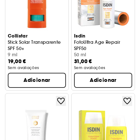
Collistar
Isdin
Stick Solar Transparente
FotoUltra Age Repair
SPF 50+
SPF50
9 ml
Protetor solar ação tripla an
50 ml
19,00 €
31,00 €
Sem avaliações
Sem avaliações
Adicionar
Adicionar