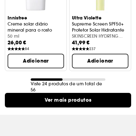
Innisfree
Ultra Violette
Creme solar diário
Supreme Screen SPF50+
mineral para o rosto
Protetor Solar Hidratante
Proteção solar UVA / UVB SPF 50
50 ml
SKINSCREEN HYDRTNG
26,00 €
41,99 €
SUPREME SPF50+ 50ML
84
237
Adicionar
Adicionar
Viste 24 produtos de um total de
56
Ver mais produtos