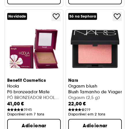
Novidade
Só na Sephora
Benefit Cosmetics
Nars
Hoola
Orgasm blush
Pó bronzeador Mate
Blush Tamanho de Viagem
PÓ BRONZEADOR HOOLA
Orgasm (2,5 g)
41,00 €
22,00 €
BENEFIT
3945
219
Disponível em 7 tons
Disponível em 2 tons
Adicionar
Adicionar