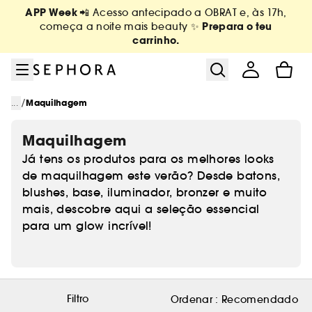
Ir para o menu
Ir para o conteúdo principal
Ir para o rodapé
APP Week
📲 Acesso antecipado a OBRAT e, às 17h,
Prepara o teu
começa a noite mais beauty ✨
carrinho.
/
...
Maquilhagem
Maquilhagem
Já tens os produtos para os melhores looks
de maquilhagem este verão? Desde batons,
blushes, base, iluminador, bronzer e muito
mais, descobre aqui a seleção essencial
para um glow incrível!
Filtro
Ordenar :
Recomendado