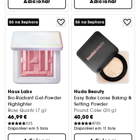
Adicionar
Adicionar
Só na Sephora
Só na Sephora
Haus Labs
Huda Beauty
Bio-Radiant Gel-Powder
Easy Bake Loose Baking &
Highlighter
Setting Powder
Iluminador em pó
Rose Quartz (7 g)
Pó solto
Pound Cake (20 g)
46,99 €
40,00 €
335
4705
Disponível em 5 tons
Disponível em 11 tons