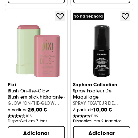
Só na Sephora
Pixi
Sephora Collection
Blush On-The-Glow
Spray Fixateur De
Blush em stick hidratante colorido
Maquillage
GLOW 'ON-THE-GLOW
Spray Fixador Maquilhagem
SPRAY FIXATEUR DE
25,00 €
10,00 €
BLUSH FLEUR
MAQUILLAGE-21
A partir de
A partir de
105
1199
Disponível em 7 tons
Disponível em 2 formatos
Adicionar
Adicionar