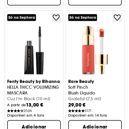
Só na Sephora
Só na Sephora
Fenty Beauty by Rihanna
Rare Beauty
HELLA THICC VOLUMIZING
Soft Pinch
MASCARA
Blush Líquido
Máscara Volume
Cuz I'm Black (10 ml)
Grateful (7,5 ml)
13,00 €
29,00 €
A partir de
2506
5171
Disponível em 4 tons
Disponível em 14 tons
Adicionar
Adicionar