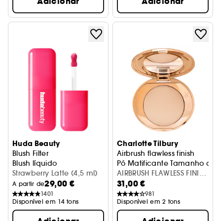
Adicionar
Adicionar
Huda Beauty
Charlotte Tilbury
Blush Filter
Airbrush flawless finish
Blush líquido
Pó Matificante Tamanho de
Strawberry Latte (4,5 ml)
AIRBRUSH FLAWLESS FINISH
29,00 €
31,00 €
- 1 FAIR
A partir de
1401
981
Disponível em 14 tons
Disponível em 2 tons