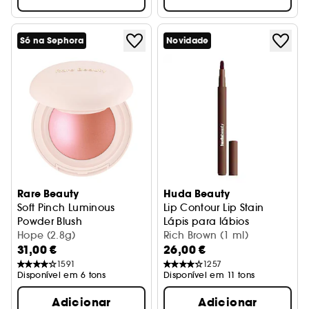
Só na Sephora
Novidade
Rare Beauty
Huda Beauty
Soft Pinch Luminous
Lip Contour Lip Stain
Powder Blush
Lápis para lábios
Blush em pó
Hope (2.8g)
Rich Brown (1 ml)
31,00 €
26,00 €
1591
1257
Disponível em 6 tons
Disponível em 11 tons
Adicionar
Adicionar