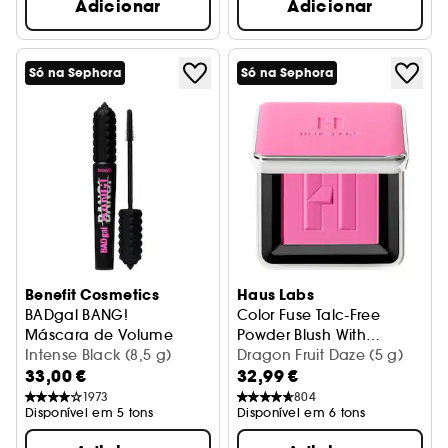
Adicionar
Adicionar
Só na Sephora
Só na Sephora
Benefit Cosmetics
Haus Labs
BADgal BANG!
Color Fuse Talc-Free
Máscara de Volume
Powder Blush With
Intense Black (8,5 g)
Fermented Arnica
Blush em pó
Dragon Fruit Daze (5 g)
33,00 €
32,99 €
1973
804
Disponível em 5 tons
Disponível em 6 tons