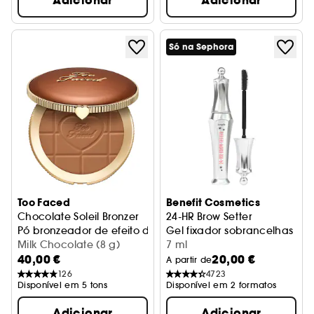
Adicionar
Adicionar
Só na Sephora
Too Faced
Benefit Cosmetics
Chocolate Soleil Bronzer
24-HR Brow Setter
Pó bronzeador de efeito difusor com acabamento mate
Gel fixador sobrancelhas
Milk Chocolate (8 g)
7 ml
40,00 €
20,00 €
A partir de
126
4723
Disponível em 5 tons
Disponível em 2 formatos
Adicionar
Adicionar