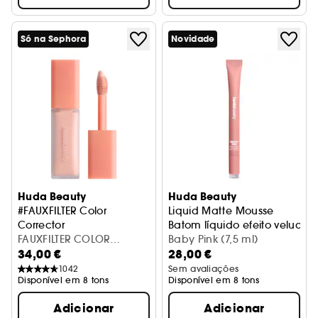
Só na Sephora
Novidade
Huda Beauty
Huda Beauty
#FAUXFILTER Color
Liquid Matte Mousse
Corrector
Batom líquido efeito veludo
Corretor de cor
FAUXFILTER COLOR
Baby Pink (7,5 ml)
34,00 €
28,00 €
CORRECT PINK POMELO
1042
Sem avaliações
Disponível em 8 tons
Disponível em 8 tons
Adicionar
Adicionar