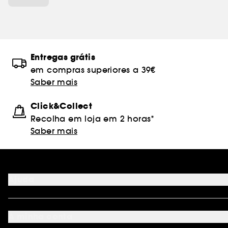
Entregas grátis
em compras superiores a 39€
Saber mais
Click&Collect
Recolha em loja em 2 horas*
Saber mais
Ajuda
FAQ
Métodos de pagamento
A minha conta
Condições de Entrega