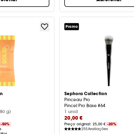
Promo
on
Sephora Collection
Pinceau Pro
Pincel Pro Base #64
80 g)
1 unid
20,00 €
-50%
Preço original: 
25,00 €
-20%
s
255
Avaliações
atos