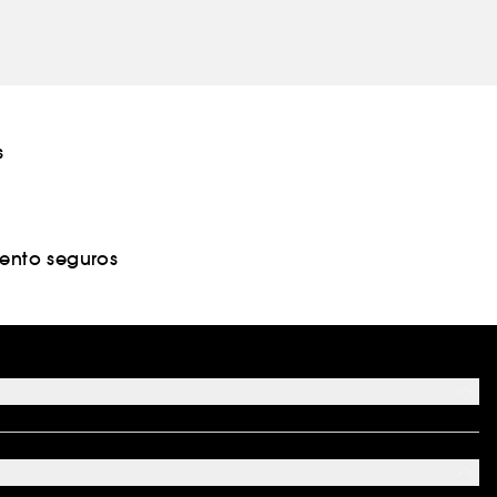
s
nto seguros