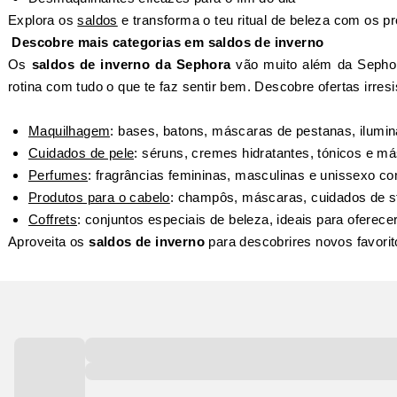
Explora os
saldos
e transforma o teu ritual de beleza com os p
Descobre mais categorias em saldos de inverno
Os
saldos de inverno da Sephora
vão muito além da Sephora
rotina com tudo o que te faz sentir bem. Descobre ofertas irresi
Maquilhagem
: bases, batons, máscaras de pestanas, ilumi
Cuidados de pele
: séruns, cremes hidratantes, tónicos e má
Perfumes
: fragrâncias femininas, masculinas e unissexo 
Produtos para o cabelo
: champôs, máscaras, cuidados de st
Coffrets
: conjuntos especiais de beleza, ideais para oferece
Aproveita os
saldos de inverno
para descobrires novos favori