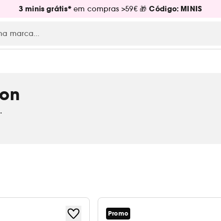
3 minis grátis*
Código: MINIS
em compras >59€ 🎁
ion
.
Promo