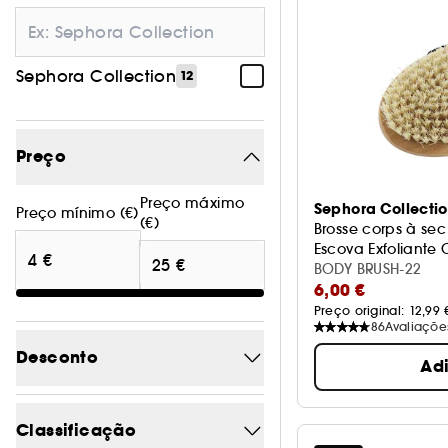
Sephora Collection
12
Preço
Preço máximo
Sephora Collecti
Preço mínimo (€)
(€)
Brosse corps à sec
Escova Exfoliante 
BODY BRUSH-22
6,00 €
Preço original: 
12,99 
86
Avaliaçõe
Desconto
Ad
-21.7
2
Classificação