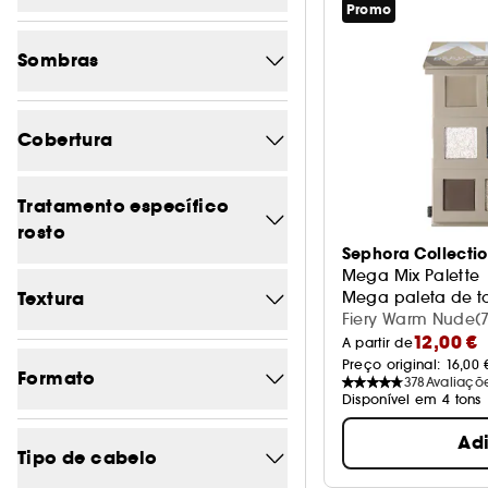
-22.2
1
Promo
4/5
11
-24
1
Sombras
3/5
12
-53.8
1
Azul
0
2/5
12
-20%
Cobertura
2
Bege
0
1/5
12
-25%
2
Alta
0
Tratamento específico
Branco
0
-40%
1
rosto
Baixa
0
Castanho
Sephora Collecti
2
-50%
2
Mega Mix Palette
Pele sensível
1
Média
0
Laranja
Textura
0
Mega paleta de t
Fiery Warm Nude(7
Rugas e linhas finas
1
Preto
12,00 €
0
A partir de
Creme
1
Preço original: 
16,00 
Formato
Rosa
378
Avaliaçõ
2
Disponível em 4 tons
Espuma
1
Transparente
0
Frasco
Ad
0
Gel
1
Tipo de cabelo
Ver mais
Frasco