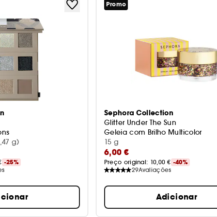
Promo
on
Sephora Collection
Glitter Under The Sun
ons
Geleia com Brilho Multicolor
,47 g)
15 g
6,00 €
€
-25%
Preço original: 
10,00 €
-40%
es
29
Avaliações
icionar
Adicionar