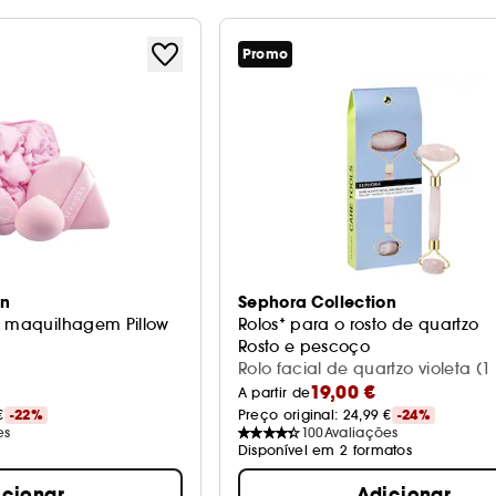
Promo
on
Sephora Collection
e maquilhagem Pillow
Rolos* para o rosto de quartzo
Rosto e pescoço
ra a tez
Rolo facial de quartzo violeta (1
19,00 €
A partir de
€
-22%
Preço original: 
24,99 €
-24%
es
100
Avaliações
Disponível em 2 formatos
icionar
Adicionar