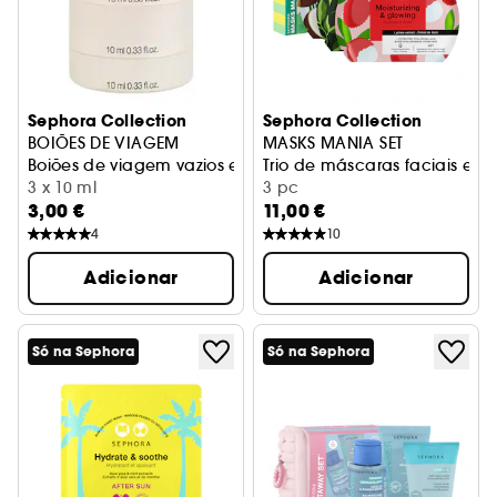
Sephora Collection
Sephora Collection
BOIÕES DE VIAGEM
MASKS MANIA SET
Boiões de viagem vazios e empilháveis
Trio de máscaras faciais em 
3 x 10 ml
3 pc
3,00 €
11,00 €
4
10
Adicionar
Adicionar
Só na Sephora
Só na Sephora