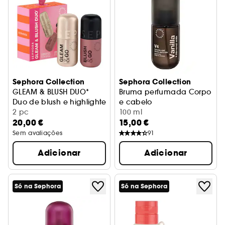
Sephora Collection
Sephora Collection
GLEAM & BLUSH DUO*
Bruma perfumada Corpo
Duo de blush e highlighter líquidos para as maçãs do rost
e cabelo
2 pc
Baunilha + leite de amêndo
100 ml
20,00 €
15,00 €
Sem avaliações
91
Adicionar
Adicionar
Só na Sephora
Só na Sephora