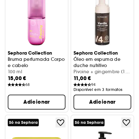
Sephora Collection
Sephora Collection
Bruma perfumada Corpo
Óleo em espuma de
e cabelo
duche nutritivo
Peónia + gengibre
100 ml
Limpa e nutre
Pivoine + gingembre (150
15,00 €
11,00 €
ml)
68
94
Disponível em 3 formatos
Adicionar
Adicionar
Só na Sephora
Só na Sephora