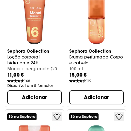
Sephora Collection
Sephora Collection
Loção corporal
Bruma perfumada Corpo
hidratante 24H
e cabelo
Nutritiva e suavizante
Monoi + bergamote (200
Monoi + bergamota
100 ml
11,00 €
15,00 €
ml)
148
119
Disponível em 5 formatos
Adicionar
Adicionar
Só na Sephora
Só na Sephora