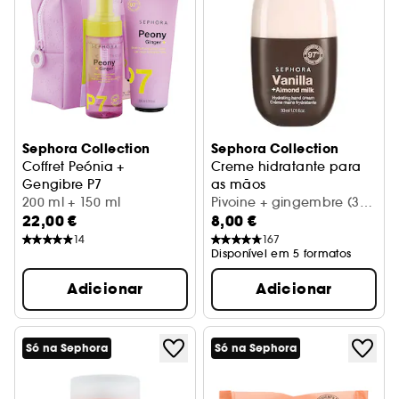
Sephora Collection
Sephora Collection
Coffret Peónia +
Creme hidratante para
Gengibre P7
as mãos
Coffret de cuidados corporais
200 ml + 150 ml
Hidratação 12 horas
Pivoine + gingembre (30
22,00 €
8,00 €
ml)
14
167
Disponível em 5 formatos
Adicionar
Adicionar
Só na Sephora
Só na Sephora