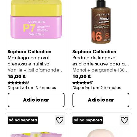
Sephora Collection
Sephora Collection
Manteiga corporal
Produto de limpeza
cremosa e nutritiva
esfoliante suave para as
Hidratação 24 horas por dia
Vanille + lait d'amande
mãos
Gel de limpeza purificante
Monoi + bergamote (300
15,00 €
10,00 €
(200 ml)
ml)
86
51
Disponível em 3 formatos
Disponível em 2 formatos
Adicionar
Adicionar
Só na Sephora
Só na Sephora