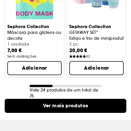
Sephora Collection
Sephora Collection
Máscara para glúteos ou
GETAWAY SET*
decote
Estojo e trio de miniproduto
Máscara para o corpo pós-sol
1 unidade
3 pc
7,00 €
20,00 €
Sem avaliações
63
Adicionar
Adicionar
Viste 24 produtos de um total de
75
Ver mais produtos