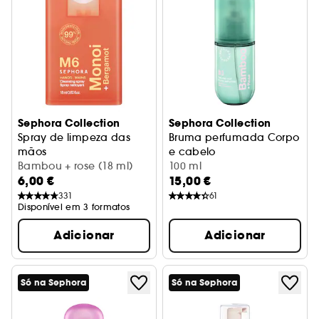
Sephora Collection
Sephora Collection
Spray de limpeza das
Bruma perfumada Corpo
mãos
e cabelo
Fórmula não pegajosa e de secagem rápida
Bambou + rose (18 ml)
Bambu + rosa
100 ml
6,00 €
15,00 €
331
61
Disponível em 3 formatos
Adicionar
Adicionar
Só na Sephora
Só na Sephora