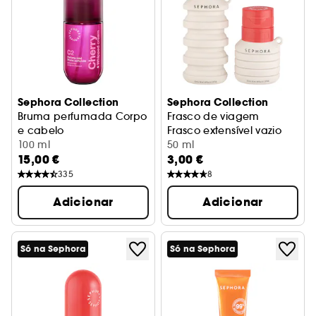
Sephora Collection
Sephora Collection
Bruma perfumada Corpo
Frasco de viagem
e cabelo
Frasco extensível vazio
Cereja + chantilly
100 ml
50 ml
15,00 €
3,00 €
335
8
Adicionar
Adicionar
Só na Sephora
Só na Sephora