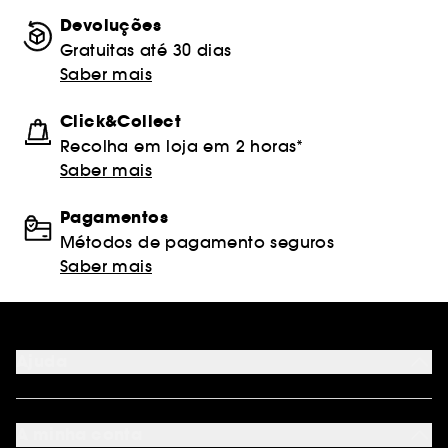
Devoluções
Gratuitas até 30 dias
Saber mais
Click&Collect
Recolha em loja em 2 horas*
Saber mais
Pagamentos
Métodos de pagamento seguros
Saber mais
Ajuda
FAQ
Métodos de pagamento
A minha conta
Condições de Entrega