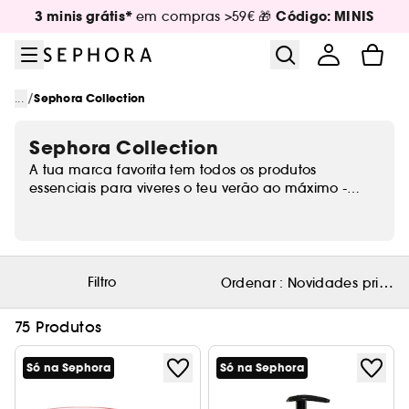
Ir para o menu
Ir para o conteúdo principal
Ir para o rodapé
3 minis grátis*
Código: MINIS
em compras >59€ 🎁
/
...
Sephora Collection
Sephora Collection
A tua marca favorita tem todos os produtos
essenciais para viveres o teu verão ao máximo -
desde iluminadores, glosses, coffrets, blushes e
muito mais! O teu verão é com a Sephora
Collection.
Filtro
Ordenar :
Novidades primeir
75 Produtos
Só na Sephora
Só na Sephora