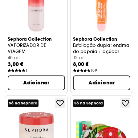
Sephora Collection
Sephora Collection
VAPORIZADOR DE
Esfoliação dupla: enzima
VIAGEM
de papaia + açúcar
Vaporizador vazio
40 ml
12 ml
3,00 €
8,00 €
1
109
Adicionar
Adicionar
Só na Sephora
Só na Sephora