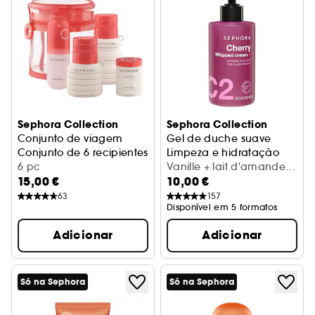
Sephora Collection
Sephora Collection
Conjunto de viagem
Gel de duche suave
Conjunto de 6 recipientes
Limpeza e hidratação
6 pc
Vanille + lait d'amande
15,00 €
10,00 €
(300 ml)
63
157
Disponível em 5 formatos
Adicionar
Adicionar
Só na Sephora
Só na Sephora