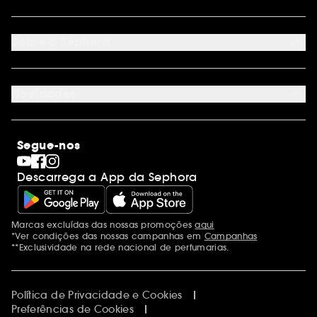
Devoluções
Seguir encomenda
Cartão oferta digital
Programa de Fidelidade
Cartão oferta físico
Sobre a Sephora
Cartão oferta empresas
Site Map
Juntar Sephora
Contacta-nos
Sephora Prize 2026
Novidades
Blog Sephora
Lojas
Saldos
Os nossos compromissos
Maquilhagem
Internacional
Segue-nos
Dia dos Namorados
Descobrir a Sephora
Dia do Pai
Código promocional Sephora
Descarrega a App da Sephora
Dia da Mãe
Calendários do Advento
Singles' Day
Black Friday
Marcas excluídas das nossas promoções
aqui
Menções adicionais
Cyber Monday
*Ver condições das nossas campanhas em
Campanhas
Blue Monday
**Exclusividade na rede nacional de perfumarias.
Política de Privacidade e Cookies
Preferências de Cookies