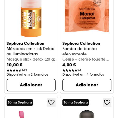
Sephora Collection
Sephora Collection
Máscaras em stick Detox
Bomba de banho
ou Iluminadoras
efervescente
Textura leve e cremosa
Masque stick détox (20 g)
Dá cor e perfuma o banho
Cerise + crème fouettée
10,00 €
4,00 €
(40 g)
143
24
Disponível em 2 formatos
Disponível em 4 formatos
Adicionar
Adicionar
Só na Sephora
Só na Sephora