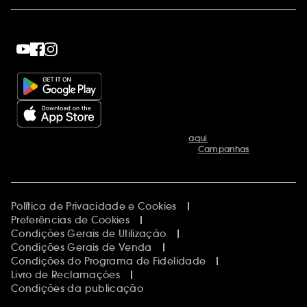
Lojas
Saldos
Os nossos compromissos
Maquilhagem
Internacional
Segue-nos
Dia dos Namorados
Descobrir a Sephora
Dia do Pai
Código promocional Sephora
Descarrega a App da Sephora
Dia da Mãe
Calendários do Advento
Singles' Day
Black Friday
Cyber Monday
Blue Monday
Marcas excluídas das nossas promoções
aqui
Menções adicionais
*Ver condições das nossas campanhas em
Campanhas
**Exclusividade na rede nacional de perfumarias.
Política de Privacidade e Cookies
Preferências de Cookies
Condições Gerais de Utilização
Condições Gerais de Venda
Condições do Programa de Fidelidade
Livro de Reclamações
Condições da publicação