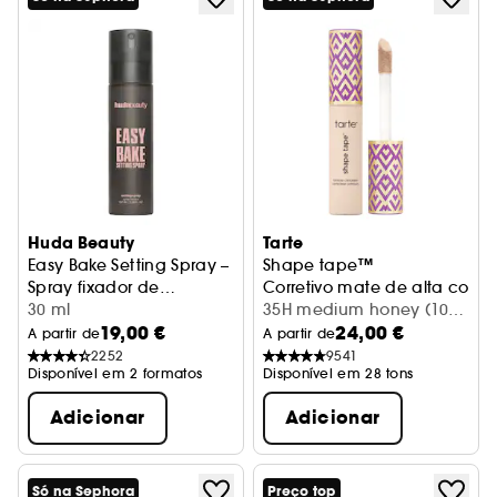
Huda Beauty
Tarte
Easy Bake Setting Spray –
Shape tape™
Spray fixador de
Corretivo mate de alta cober
maquilhagem até 16
30 ml
35H medium honey (10
19,00 €
24,00 €
horas
ml)
A partir de
A partir de
2252
9541
Disponível em 2 formatos
Disponível em 28 tons
Adicionar
Adicionar
Só na Sephora
Preço top