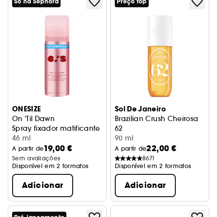
Só na Sephora
Preço top
ONESIZE
Sol De Janeiro
On 'Til Dawn
Brazilian Crush Cheirosa
Spray fixador matificante à prova de água
62
46 ml
Bruma Perfumada Corporal
90 ml
19,00 €
22,00 €
A partir de
A partir de
Sem avaliações
8671
Disponível em 2 formatos
Disponível em 2 formatos
Adicionar
Adicionar