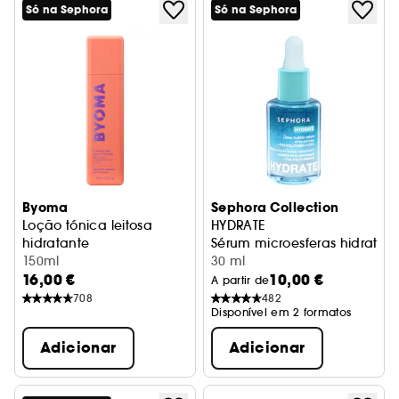
Só na Sephora
Só na Sephora
Byoma
Sephora Collection
Loção tónica leitosa
HYDRATE
hidratante
Sérum microesferas hidratan
Loção tónica calmante
150ml
30 ml
16,00 €
10,00 €
A partir de
708
482
Disponível em 2 formatos
Adicionar
Adicionar