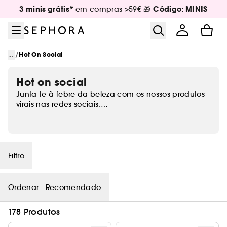
Ir para o menu
Ir para o conteúdo principal
Ir para o rodapé
3 minis grátis*
Código: MINIS
em compras >59€ 🎁
/
...
Hot On Social
Hot on social
Junta-te à febre da beleza com os nossos produtos
virais nas redes sociais.
As últimas novidades de beleza estão aqui para ti.
Filtro
Ordenar :
Recomendado
178 Produtos