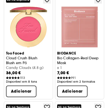
Too Faced
BIODANCE
Cloud Crush Blush
Bio Collagen-Real Deep
Blush em Pó
Mask
Candy Clouds (4.8 g)
Máscara hidratante e refirm
x 1
36,00 €
7,00 €
1113
991
Disponível em 8 tons
Disponível em 2 formatos
Adicionar
Adicionar
Só na Sephora
Só na Sephora