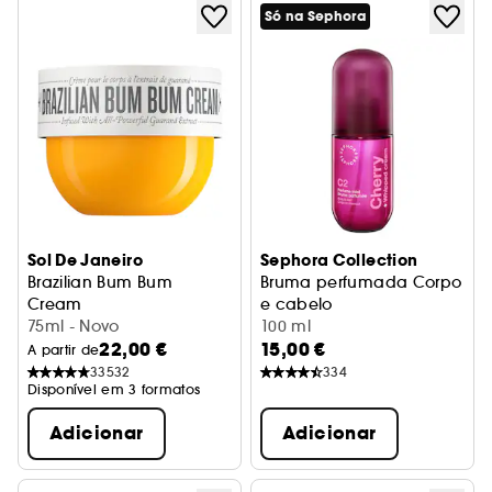
Só na Sephora
Sol De Janeiro
Sephora Collection
Brazilian Bum Bum
Bruma perfumada Corpo
Cream
e cabelo
Creme de Corpo
75ml - Novo
Cereja + chantilly
100 ml
22,00 €
15,00 €
A partir de
33532
334
Disponível em 3 formatos
Adicionar
Adicionar