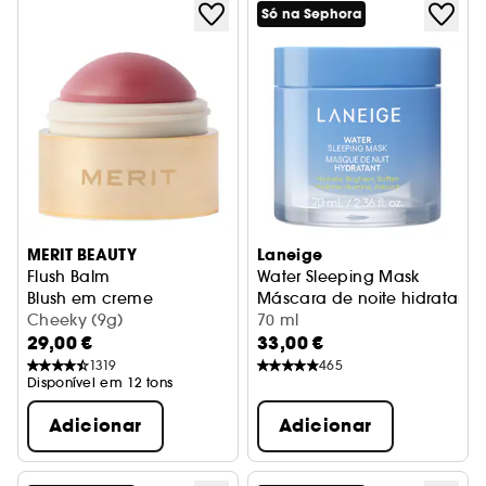
Só na Sephora
MERIT BEAUTY
Laneige
Flush Balm
Water Sleeping Mask
Blush em creme
Máscara de noite hidratante
Cheeky (9g)
70 ml
29,00 €
33,00 €
1319
465
Disponível em 12 tons
Adicionar
Adicionar