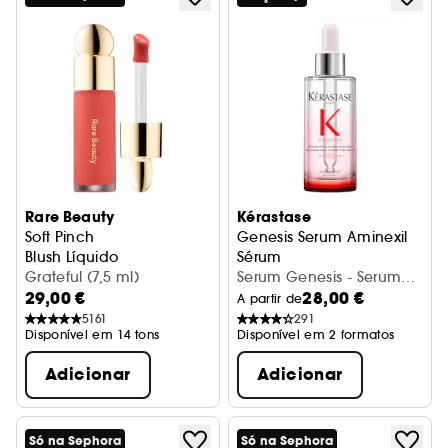
Rare Beauty
Kérastase
Soft Pinch
Genesis Serum Aminexil
Blush Líquido
Sérum
Grateful (7,5 ml)
Serum Genesis - Serum
29,00 €
28,00 €
anti-chute fortifiant
A partir de
5161
291
Disponível em 14 tons
Disponível em 2 formatos
Adicionar
Adicionar
Só na Sephora
Só na Sephora