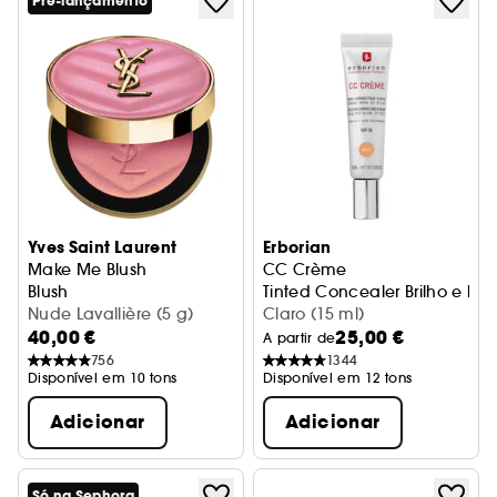
Pré-lançamento
Yves Saint Laurent
Erborian
Make Me Blush
CC Crème
Blush
Tinted Concealer 
Nude Lavallière (5 g)
Claro (15 ml)
40,00 €
25,00 €
A partir de
756
1344
Disponível em 10 tons
Disponível em 12 tons
Adicionar
Adicionar
Só na Sephora