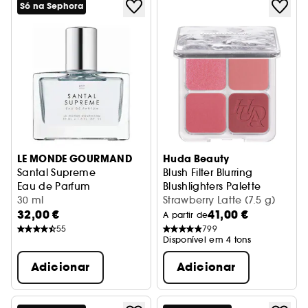
Só na Sephora
LE MONDE GOURMAND
Huda Beauty
Santal Supreme
Blush Filter Blurring
Eau de Parfum
Blushlighters Palette
30 ml
Paleta de blush e iluminador
Strawberry Latte (7.5 g)
32,00 €
41,00 €
A partir de
55
799
Disponível em 4 tons
Adicionar
Adicionar