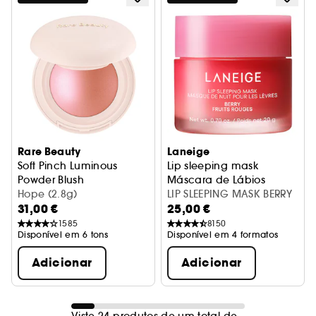
Rare Beauty
Laneige
Soft Pinch Luminous
Lip sleeping mask
Powder Blush
Máscara de Lábios
Blush em pó
Hope (2.8g)
LIP SLEEPING MASK BERRY
31,00 €
25,00 €
1585
8150
Disponível em 6 tons
Disponível em 4 formatos
Adicionar
Adicionar