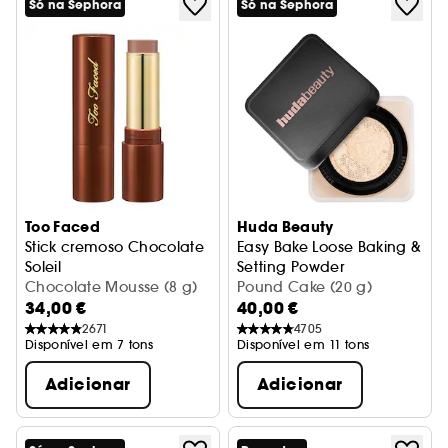
Só na Sephora
Só na Sephora
Too Faced
Huda Beauty
Stick cremoso Chocolate
Easy Bake Loose Baking &
Soleil
Setting Powder
Stick bronzeador e esculpidor
Chocolate Mousse (8 g)
Pó solto
Pound Cake (20 g)
34,00 €
40,00 €
2671
4705
Disponível em 7 tons
Disponível em 11 tons
Adicionar
Adicionar